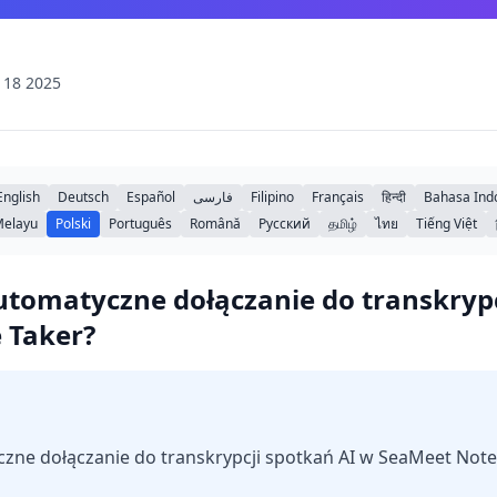
 18 2025
English
Deutsch
Español
فارسی
Filipino
Français
हिन्दी
Bahasa Ind
Melayu
Polski
Português
Română
Русский
தமிழ்
ไทย
Tiếng Việt
utomatyczne dołączanie do transkrypc
 Taker?
czne dołączanie do transkrypcji spotkań AI w SeaMeet Note