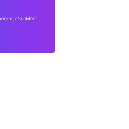
 pomoc z SeaMeet.