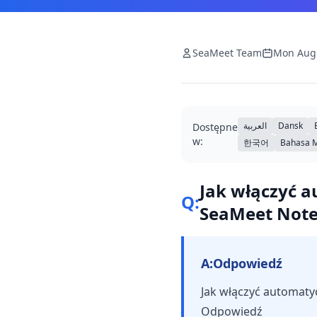
SeaMeet Team
Mon Aug
العربية
Dansk
Dostępne
w:
한국어
Bahasa 
Jak włączyć a
Q:
SeaMeet Note
A:
Odpowiedź
Jak włączyć automaty
Odpowiedź