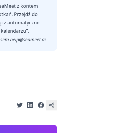
 SeaMeet z kontem
tkań. Przejdź do
włącz automatyczne
 kalendarzu”.
resem
help@seameet.ai