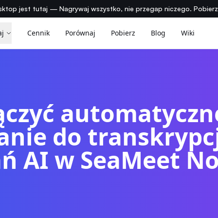
ktop jest tutaj — Nagrywaj wszystko, nie przegap niczego. Pobier
aj
Cennik
Porównaj
Pobierz
Blog
Wiki
ączyć automatyczn
anie do transkrypcj
ń AI w SeaMeet No