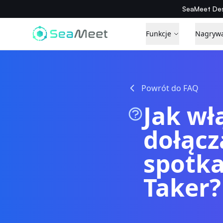
SeaMeet Des
Funkcje
Nagryw
Powrót do FAQ
Jak wł
dołącz
spotka
Taker?