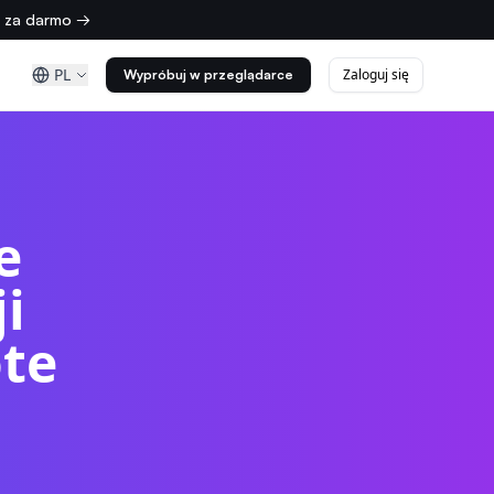
z za darmo →
PL
Zaloguj się
Wypróbuj w przeglądarce
e
i
te