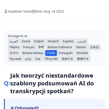
SeaMeet Team
Mon Aug 18 2025
Dostępne w:
العربية
Dansk
English
Deutsch
Español
فارسی
Filipino
Français
हिन्दी
Bahasa Indonesia
Italiano
日本語
한국어
Bahasa Melayu
Polski
Português
Română
Русский
தமிழ்
ไทย
Tiếng Việt
简体中文
繁體中文
Jak tworzyć niestandardowe
Q:
szablony podsumowań AI do
transkrypcji spotkań?
A:
Odpowiedź