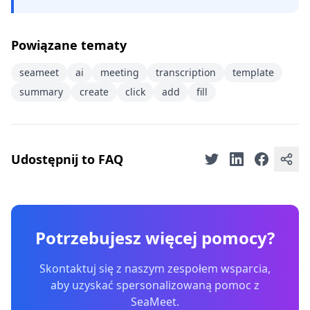
Powiązane tematy
seameet
ai
meeting
transcription
template
summary
create
click
add
fill
Udostępnij to FAQ
Potrzebujesz więcej pomocy?
Skontaktuj się z naszym zespołem wsparcia,
aby uzyskać spersonalizowaną pomoc z
SeaMeet.