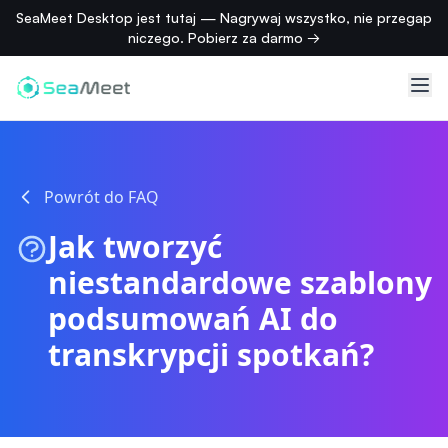
SeaMeet Desktop jest tutaj — Nagrywaj wszystko, nie przegap
niczego. Pobierz za darmo →
Powrót do FAQ
Jak tworzyć
niestandardowe szablony
podsumowań AI do
transkrypcji spotkań?