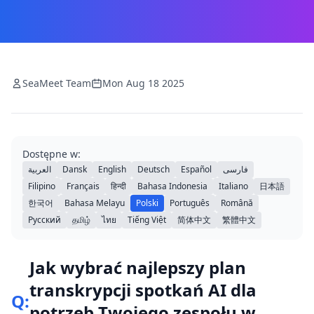
SeaMeet Team
Mon Aug 18 2025
Dostępne w:
العربية
Dansk
English
Deutsch
Español
فارسی
Filipino
Français
हिन्दी
Bahasa Indonesia
Italiano
日本語
한국어
Bahasa Melayu
Polski
Português
Română
Русский
தமிழ்
ไทย
Tiếng Việt
简体中文
繁體中文
Jak wybrać najlepszy plan
transkrypcji spotkań AI dla
Q:
potrzeb Twojego zespołu w