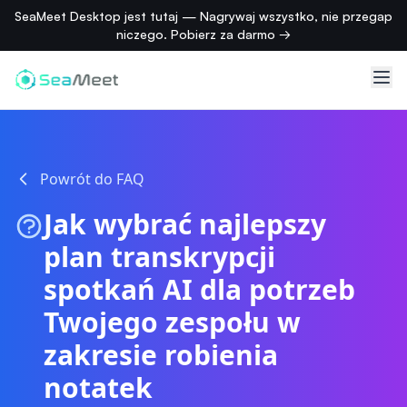
SeaMeet Desktop jest tutaj — Nagrywaj wszystko, nie przegap
niczego. Pobierz za darmo →
Powrót do FAQ
Jak wybrać najlepszy
plan transkrypcji
spotkań AI dla potrzeb
Twojego zespołu w
zakresie robienia
notatek