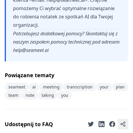
klienta <email:
help@seameet.ai
>. Chętnie
pomożemy Ci wybrać optymalne rozwiązanie
do robienia notatek ze spotkań AI dla Twojej
organizacji.
Potrzebujesz dodatkowej pomocy? Skontaktuj się z
naszym zespołem pomocy technicznej pod adresem
help@seameet.ai
Powiązane tematy
seameet
ai
meeting
transcription
your
plan
team
note
taking
you
Udostępnij to FAQ