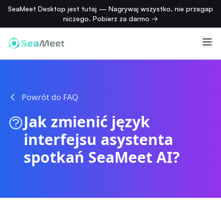
SeaMeet Desktop jest tutaj — Nagrywaj wszystko, nie przegap
niczego. Pobierz za darmo →
Powrót do FAQ
Jak zmienić język
interfejsu asystenta
spotkań SeaMeet AI?