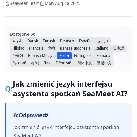
SeaMeet Team
Mon Aug 18 2025
Dostępne w:
العربية
Dansk
English
Deutsch
Español
فارسی
Filipino
Français
हिन्दी
Bahasa Indonesia
Italiano
日本語
한국어
Bahasa Melayu
Polski
Português
Română
Русский
தமிழ்
ไทย
Tiếng Việt
简体中文
繁體中文
Jak zmienić język interfejsu
Q:
asystenta spotkań SeaMeet AI?
A:
Odpowiedź
Jak zmienić język interfejsu asystenta spotkań
SeaMeet AI?