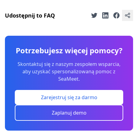
Udostępnij to FAQ
Potrzebujesz więcej pomocy?
Skontaktuj się z naszym zespołem wsparcia,
aby uzyskać spersonalizowaną pomoc z
SeaMeet.
Zarejestruj się za darmo
Zaplanuj demo