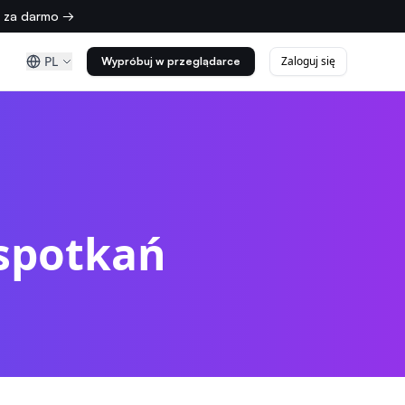
z za darmo →
PL
Zaloguj się
Wypróbuj w przeglądarce
 spotkań