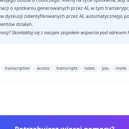
I Twojego obszaru roboczego. Kliknij na tytuł spotkania, aby
acji o spotkaniu generowanych przez AI, w tym transkrypcj
w dyskusji zidentyfikowanych przez AI, automatycznego 
entów działań.
omocy? Skontaktuj się z naszym zespołem wsparcia pod adresem
transcription
access
transcripts
notes
you
invite
Potrzebujesz więcej pomocy?