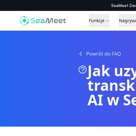
SeaMeet Des
Funkcje
Nagryw
Powrót do FAQ
Jak uz
transk
AI w S