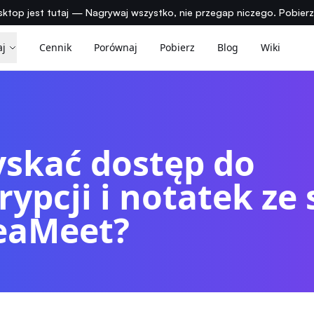
ktop jest tutaj — Nagrywaj wszystko, nie przegap niczego. Pobier
aj
Cennik
Porównaj
Pobierz
Blog
Wiki
yskać dostęp do
rypcji i notatek ze
eaMeet?