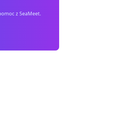
 pomoc z SeaMeet.