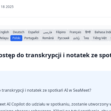
 18 2025
English
Deutsch
Español
فارسی
Filipino
Français
हिन्दी
Bahasa Ind
Melayu
Polski
Português
Română
Русский
தமிழ்
ไทย
Tiếng Việt
ostęp do transkrypcji i notatek ze sp
 transkrypcji i notatek ze spotkań AI w SeaMeet?
et AI Copilot do udziału w spotkaniu, zostanie utworzony 