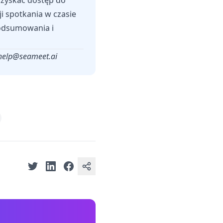
 uzyskać dostęp do
i spotkania w czasie
podsumowania i
help@seameet.ai