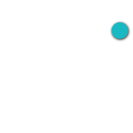
NAGRAJ
FIRMA
WhatsApp
O nas
Line
Kontakt
Zoom
Polityka
prywatnosci