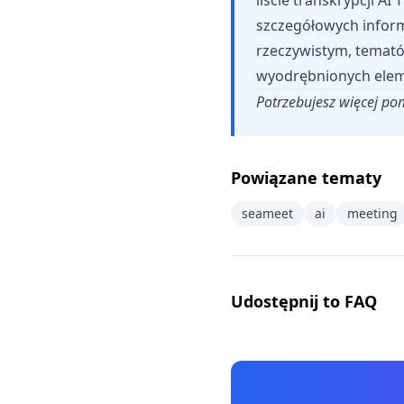
liście transkrypcji A
szczegółowych inform
rzeczywistym, temató
wyodrębnionych elem
Potrzebujesz więcej p
Powiązane tematy
seameet
ai
meeting
Udostępnij to FAQ