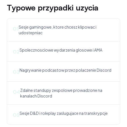
Typowe przypadki uzycia
Sesje gamingowe, ktore chcesz klipowac i
01
udostepniac
Spolecznosciowe wydarzenia glosowe i AMA
02
Nagrywanie podcastow przez polaczenie Discord
03
Zdalne standupy zespolowe prowadzone na
04
kanalach Discord
Sesje D&D i roleplay zaslugujace na transkrypcje
05