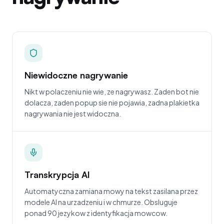
Niewidoczne nagrywanie
Nikt w polaczeniu nie wie, ze nagrywasz. Zaden bot nie
dolacza, zaden popup sie nie pojawia, zadna plakietka
nagrywania nie jest widoczna.
Transkrypcja AI
Automatyczna zamiana mowy na tekst zasilana przez
modele AI na urzadzeniu i w chmurze. Obsluguje
ponad 90 jezykow z identyfikacja mowcow.