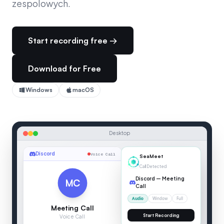
zespolowych.
Start recording free →
Download for Free
Windows
macOS
Desktop
Discord
Voice Call
00:04
Discord
MC
Meeting Call
SEAMEET — LIVE TRANSCRIPTION
Voice Call