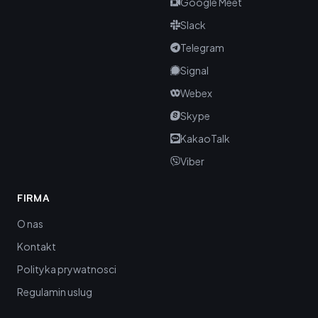
Google Meet
Slack
Telegram
Signal
Webex
Skype
KakaoTalk
Viber
FIRMA
O nas
Kontakt
Polityka prywatnosci
Regulamin uslug