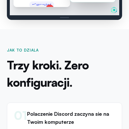
Meeting Call
:
Connected
2 speakers
00:04
JAK TO DZIALA
Trzy kroki. Zero
konfiguracji.
01
Polaczenie Discord zaczyna sie na
Twoim komputerze