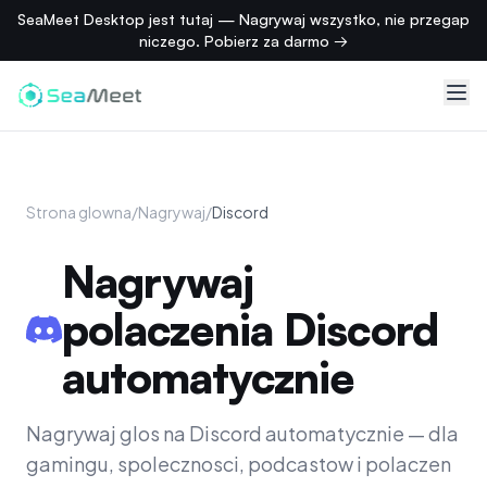
SeaMeet Desktop jest tutaj — Nagrywaj wszystko, nie przegap
niczego. Pobierz za darmo →
Strona glowna
/
Nagrywaj
/
Discord
Nagrywaj
polaczenia Discord
automatycznie
Nagrywaj glos na Discord automatycznie — dla
gamingu, spolecznosci, podcastow i polaczen