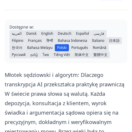
Dostępne w:
العربية
Dansk
English
Deutsch
Español
فارسی
Filipino
Français
हिन्दी
Bahasa Indonesia
Italiano
日本語
한국어
Bahasa Melayu
Polski
Português
Română
Русский
தமிழ்
ไทย
Tiếng Việt
简体中文
繁體中文
Młotek sędziowski i algorytm: Dlaczego
transkrypcja AI przekształca praktykę prawniczą
W świecie prawa słowa są walutą. Każda
depozycja, konsultacja z klientem, wyrok
świadka i argumentacja sądowa opiera się na
precyzyjnym, dokładnym i weryfikowalnym
rejestrowaniu mowy. Przez wieki była to