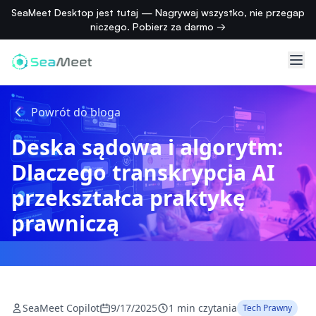
SeaMeet Desktop jest tutaj — Nagrywaj wszystko, nie przegap
niczego. Pobierz za darmo →
Powrót do bloga
Deska sądowa i algorytm:
Dlaczego transkrypcja AI
przekształca praktykę
prawniczą
SeaMeet Copilot
9/17/2025
1 min czytania
Tech Prawny