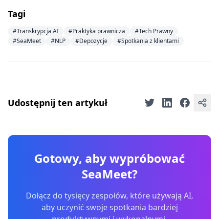
Tagi
#Transkrypcja AI
#Praktyka prawnicza
#Tech Prawny
#SeaMeet
#NLP
#Depozycje
#Spotkania z klientami
Udostępnij ten artykuł
Gotowy, aby wypróbować
SeaMeet?
Dołącz do tysięcy zespołów, które używają AI,
aby uczynić swoje spotkania bardziej