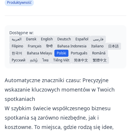
Produktywność
Dostępne w:
العربية
Dansk
English
Deutsch
Español
فارسی
Filipino
Français
हिन्दी
Bahasa Indonesia
Italiano
日本語
한국어
Bahasa Melayu
Polski
Português
Română
Русский
தமிழ்
ไทย
Tiếng Việt
简体中文
繁體中文
Automatyczne znaczniki czasu: Precyzyjne
wskazanie kluczowych momentów w Twoich
spotkaniach
W szybkim świecie współczesnego biznesu
spotkania są zarówno niezbędne, jak i
kosztowne. To miejsca, gdzie rodzą się idee,