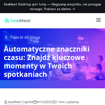
SeaMeet Desktop jest tutaj — Nagrywaj wszystko, nie przegap
niczego. Pobierz za darmo →
Powrót do bloga
Automatyczne znaczniki
czasu: Znajdź kluczowe
momenty w Twoich
spotkaniach
SeaMeet Copilot
9/13/2025
1 min czytania