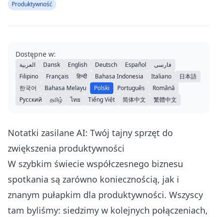
Produktywność
Dostępne w:
العربية
Dansk
English
Deutsch
Español
فارسی
Filipino
Français
हिन्दी
Bahasa Indonesia
Italiano
日本語
한국어
Bahasa Melayu
Polski
Português
Română
Русский
தமிழ்
ไทย
Tiếng Việt
简体中文
繁體中文
Notatki zasilane AI: Twój tajny sprzęt do
zwiększenia produktywności
W szybkim świecie współczesnego biznesu
spotkania są zarówno koniecznością, jak i
znanym pułapkim dla produktywności. Wszyscy
tam byliśmy: siedzimy w kolejnych połączeniach,