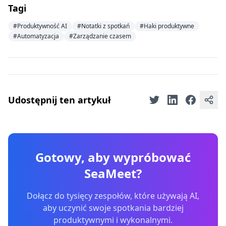
Tagi
#Produktywność AI
#Notatki z spotkań
#Haki produktywne
#Automatyzacja
#Zarządzanie czasem
Udostępnij ten artykuł
Gotowy, aby wypróbować
SeaMeet?
Dołącz do tysięcy zespołów, które używają AI,
aby uczynić swoje spotkania bardziej
produktywnymi i wykonalnymi.