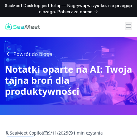
SeaMeet Desktop jest tutaj — Nagrywaj wszystko, nie przegap
niczego. Pobierz za darmo →
Powrót do bloga
Notatki oparte na AI: Twoja
tajna broń dla
produktywności
SeaMeet Copilot
9/11/2025
1 min czytania