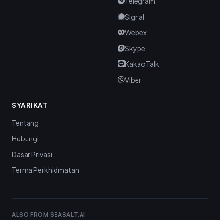
Telegram
Signal
Webex
Skype
KakaoTalk
Viber
SYARIKAT
Tentang
Hubungi
Dasar Privasi
Terma Perkhidmatan
ALSO FROM SEASALT.AI