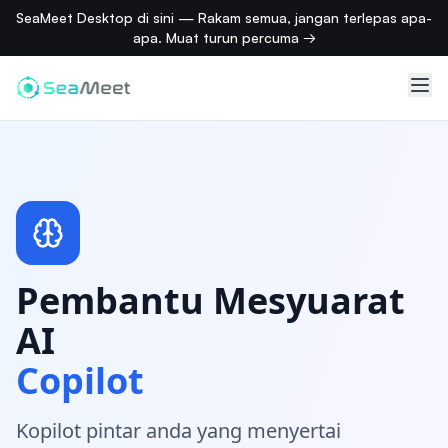
SeaMeet Desktop di sini — Rakam semua, jangan terlepas apa-
apa. Muat turun percuma →
Pembantu Mesyuarat
AI
Copilot
Kopilot pintar anda yang menyertai