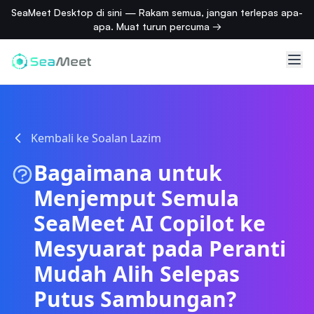
SeaMeet Desktop di sini — Rakam semua, jangan terlepas apa-
apa. Muat turun percuma →
Kembali ke Soalan Lazim
Bagaimana untuk
Menjemput Semula
SeaMeet AI Copilot ke
Mesyuarat pada Peranti
Mudah Alih Selepas
Putus Sambungan?