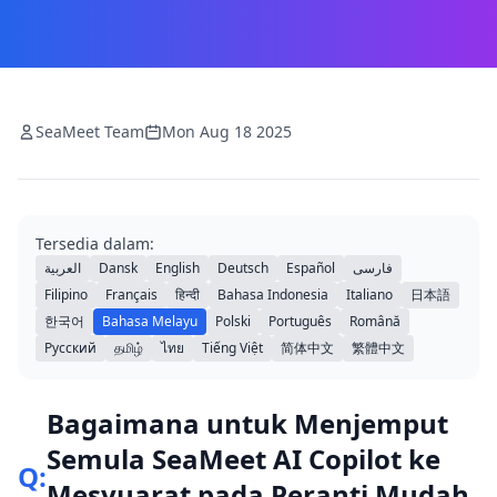
SeaMeet Team
Mon Aug 18 2025
Tersedia dalam:
العربية
Dansk
English
Deutsch
Español
فارسی
Filipino
Français
हिन्दी
Bahasa Indonesia
Italiano
日本語
한국어
Bahasa Melayu
Polski
Português
Română
Русский
தமிழ்
ไทย
Tiếng Việt
简体中文
繁體中文
Bagaimana untuk Menjemput
Semula SeaMeet AI Copilot ke
Q:
Mesyuarat pada Peranti Mudah