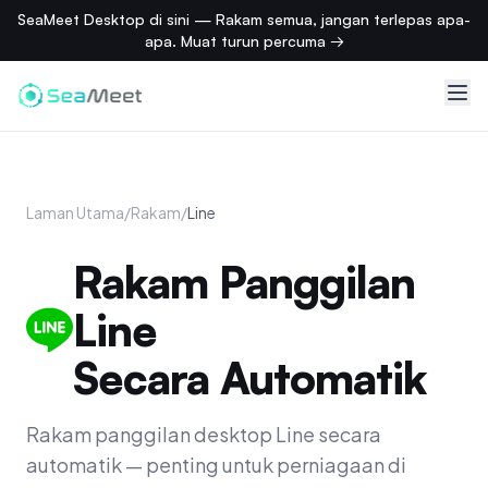
SeaMeet Desktop di sini — Rakam semua, jangan terlepas apa-
apa. Muat turun percuma →
Laman Utama
/
Rakam
/
Line
Rakam Panggilan
Line
Secara Automatik
Rakam panggilan desktop Line secara
automatik — penting untuk perniagaan di