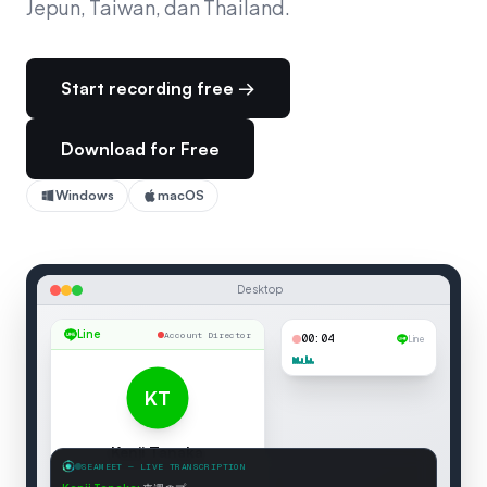
Jepun, Taiwan, dan Thailand.
Start recording free →
Download for Free
Windows
macOS
Desktop
Line
Account Director
00:05
Line
KT
Kenji Tanaka
SEAMEET — LIVE TRANSCRIPTION
Account Director