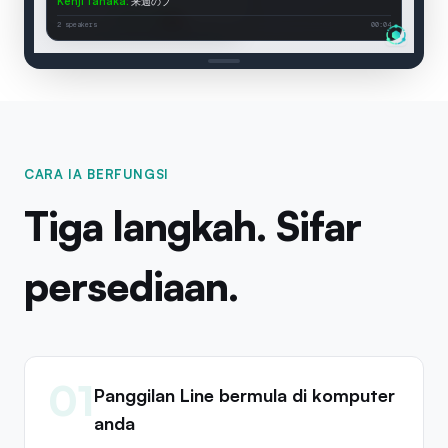
Kenji Tanaka
:
来週のプレゼンについて相談したいのですが。
Connected
2 speakers
00:05
CARA IA BERFUNGSI
Tiga langkah. Sifar
persediaan.
01
Panggilan Line bermula di komputer
anda