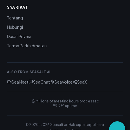
SYARIKAT
Tentang
Hubungi
Dasar Privasi
Terma Perkhidmatan
ALSO FROM SEASALT.AI
SeaMeet
SeaChat
SeaVoice
SeaX
Millions of meeting hours processed
99.9% uptime
© 2020-
2026
Seasalt.ai.
Hak cipta terpelihara.