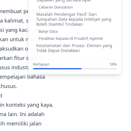
Cabaran Diarization
t membuat perbedaan
Masalah Pendengar Pasif: Dari
Tumpahan Data kepada Intelijen yang
a kalimat, sebuah
Boleh Diambil Tindakan
ksi yang kacau dapat
Banjir Data
Peralihan kepada AI Proaktif, Agentik
kan untuk mengoreksi
Keselamatan dan Privasi: Elemen yang
ksudkan oleh alat ini.
Tidak Dapat Dielakkan
an fitur seperti
Pertimbangan Keselamatan Utama
Kemajuan
58%
Kesimpulan: Mengambilalih Masa
usus industri, nama
Depan Kolaborasi Cerdas
empelajari bahasa
khusus.
t
in konteks yang kaya,
 lain. Ini adalah
h memiliki jalan