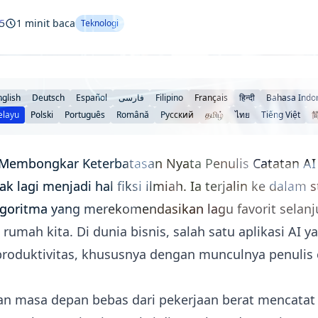
5
1 minit baca
Teknologi
nglish
Deutsch
Español
فارسی
Filipino
Français
हिन्दी
Bahasa Indo
elayu
Polski
Português
Română
Русский
தமிழ்
ไทย
Tiếng Việt
: Membongkar Keterbatasan Nyata Penulis Catatan AI
k lagi menjadi hal fiksi ilmiah. Ia terjalin ke dalam
 algoritma yang merekomendasikan lagu favorit selan
rumah kita. Di dunia bisnis, salah satu aplikasi AI y
roduktivitas, khususnya dengan munculnya penulis 
ikan masa depan bebas dari pekerjaan berat mencatat