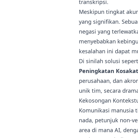
transkripsi.
Meskipun tingkat aku
yang signifikan. Sebu
negasi yang terlewatk
menyebabkan kebingun
kesalahan ini dapat m
Di sinilah solusi seper
Peningkatan Kosaka
perusahaan, dan akro
unik tim, secara dram
Kekosongan Kontekstu
Komunikasi manusia ti
nada, petunjuk non-ve
area di mana AI, den