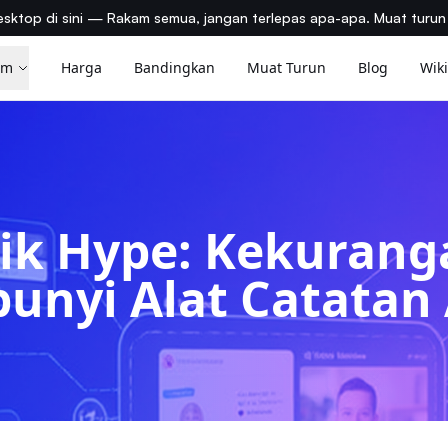
sktop di sini — Rakam semua, jangan terlepas apa-apa. Muat turu
am
Harga
Bandingkan
Muat Turun
Blog
Wik
lik Hype: Kekurang
unyi Alat Catatan 