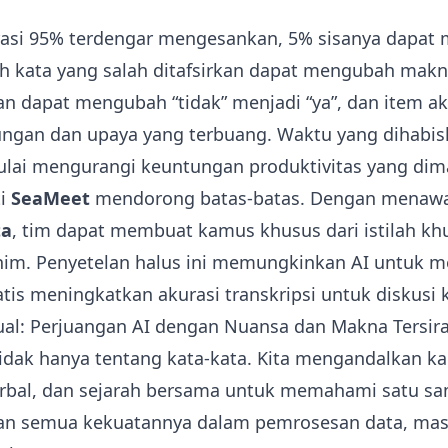
rasi 95% terdengar mengesankan, 5% sisanya dapa
ah kata yang salah ditafsirkan dapat mengubah makn
an dapat mengubah “tidak” menjadi “ya”, dan item a
gan dan upaya yang terbuang. Waktu yang dihabis
ulai mengurangi keuntungan produktivitas yang dima
ti
SeaMeet
mendorong batas-batas. Dengan menawark
ta
, tim dapat membuat kamus khusus dari istilah kh
nim. Penyetelan halus ini memungkinkan AI untuk m
atis meningkatkan akurasi transkripsi untuk diskusi 
al: Perjuangan AI dengan Nuansa dan Makna Tersira
dak hanya tentang kata-kata. Kita mengandalkan ka
rbal, dan sejarah bersama untuk memahami satu sama
gan semua kekuatannya dalam pemrosesan data, masi