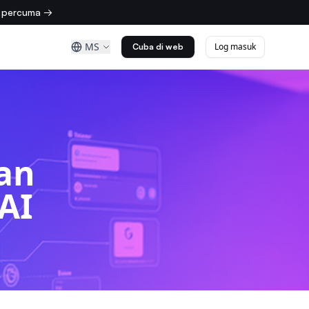
n percuma →
i
MS
Log masuk
Cuba di web
an
AI