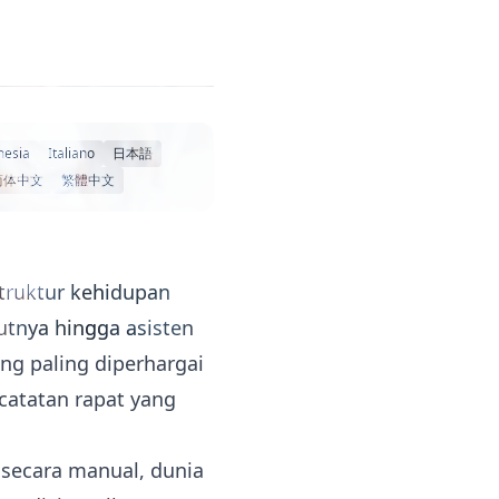
nesia
Italiano
日本語
简体中文
繁體中文
 struktur kehidupan
jutnya hingga asisten
ang paling diperhargai
catatan rapat yang
 secara manual, dunia