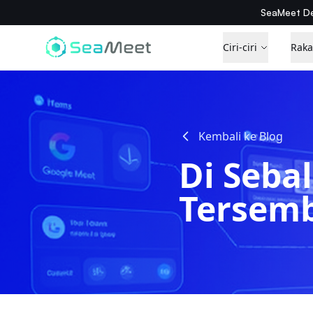
SeaMeet De
Ciri-ciri
Rak
Kembali ke Blog
Di Seba
Tersemb