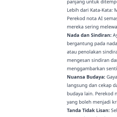
panjang untuk ditemp
Lebih dari Kata-Kata:
Perekod nota AI sem
mereka sering melew
Nada dan Sindiran:
Ay
bergantung pada nada 
atau penolakan sindir
mengesan sindiran da
menggambarkan senti
Nuansa Budaya:
Gaya
langsung dan cekap da
budaya lain. Perekod 
yang boleh menjadi kri
Tanda Tidak Lisan:
Se