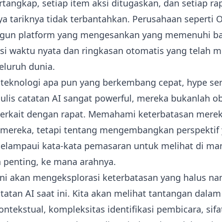
rtangkap, setiap item aksi ditugaskan, dan setiap r
tariknya tidak terbantahkan. Perusahaan seperti Otte
gun platform yang mengesankan yang memenuhi bany
si waktu nyata dan ringkasan otomatis yang telah 
seluruh dunia.
teknologi apa pun yang berkembang cepat, hype ser
nulis catatan AI sangat powerful, mereka bukanlah 
erkait dengan rapat. Memahami keterbatasan mereka
 mereka, tetapi tentang mengembangkan perspektif 
 melampaui kata-kata pemasaran untuk melihat di man
h penting, ke mana arahnya.
ni akan mengeksplorasi keterbatasan yang halus nam
tatan AI saat ini. Kita akan melihat tantangan dalam 
ekstual, kompleksitas identifikasi pembicara, sif