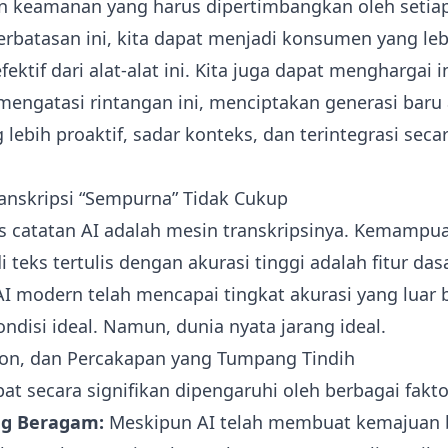
n keamanan yang harus dipertimbangkan oleh setiap
batasan ini, kita dapat menjadi konsumen yang leb
ektif dari alat-alat ini. Kita juga dapat menghargai 
ngatasi rintangan ini, menciptakan generasi baru 
lebih proaktif, sadar konteks, dan terintegrasi se
Transkripsi “Sempurna” Tidak Cukup
lis catatan AI adalah mesin transkripsinya. Kemam
i teks tertulis dengan akurasi tinggi adalah fitur da
I modern telah mencapai tingkat akurasi yang luar b
ndisi ideal. Namun, dunia nyata jarang ideal.
gon, dan Percakapan yang Tumpang Tindih
pat secara signifikan dipengaruhi oleh berbagai fakto
ng Beragam:
Meskipun AI telah membuat kemajuan 