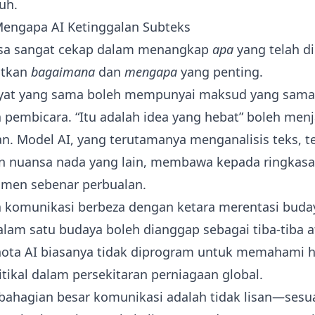
uh.
 Mengapa AI Ketinggalan Subteks
asa sangat cekap dalam menangkap
apa
yang telah di
atkan
bagaimana
dan
mengapa
yang penting.
at yang sama boleh mempunyai maksud yang sama 
pembicara. “Itu adalah idea yang hebat” boleh menj
an. Model AI, yang terutamanya menganalisis teks, 
n nuansa nada yang lain, membawa kepada ringkasa
men sebenar perbualan.
 komunikasi berbeza dengan ketara merentasi buda
lam satu budaya boleh dianggap sebagai tiba-tiba 
nota AI biasanya tidak diprogram untuk memahami h
tikal dalam persekitaran perniagaan global.
bahagian besar komunikasi adalah tidak lisan—ses