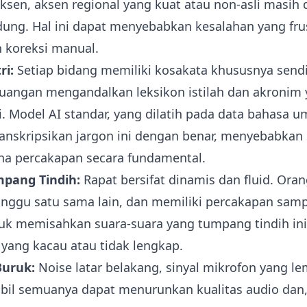
sen, aksen regional yang kuat atau non-asli masi
dung. Hal ini dapat menyebabkan kesalahan yang fru
 koreksi manual.
ri:
Setiap bidang memiliki kosakata khususnya sendir
euangan mengandalkan leksikon istilah dan akronim
i. Model AI standar, yang dilatih pada data bahasa u
anskripsikan jargon ini dengan benar, menyebabkan
a percakapan secara fundamental.
pang Tindih:
Rapat bersifat dinamis dan fluid. Ora
ggu satu sama lain, dan memiliki percakapan sampi
tuk memisahkan suara-suara yang tumpang tindih ini,
yang kacau atau tidak lengkap.
Buruk:
Noise latar belakang, sinyal mikrofon yang l
tabil semuanya dapat menurunkan kualitas audio dan,