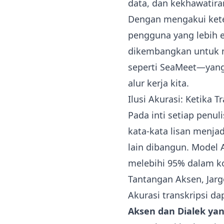
data, dan kekhawatira
Dengan mengakui keter
pengguna yang lebih ef
dikembangkan untuk me
seperti SeaMeet—yang 
alur kerja kita.
Ilusi Akurasi: Ketika 
Pada inti setiap penu
kata-kata lisan menjad
lain dibangun. Model A
melebihi 95% dalam ko
Tantangan Aksen, Jar
Akurasi transkripsi da
Aksen dan Dialek ya