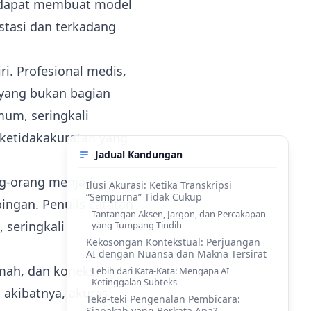
h dapat membuat model
stasi dan terkadang
i. Profesional medis,
 yang bukan bagian
mum, seringkali
 ketidakakuratan yang
Jadual Kandungan
ng-orang menjadi
Ilusi Akurasi: Ketika Transkripsi
“Sempurna” Tidak Cukup
ngan. Penulis catatan
Tantangan Aksen, Jargon, dan Percakapan
 seringkali
yang Tumpang Tindih
Kekosongan Kontekstual: Perjuangan
AI dengan Nuansa dan Makna Tersirat
emah, dan koneksi
Lebih dari Kata-Kata: Mengapa AI
Ketinggalan Subteks
 akibatnya, akurasi
Teka-teki Pengenalan Pembicara:
Siapakah yang Berkata Apa?