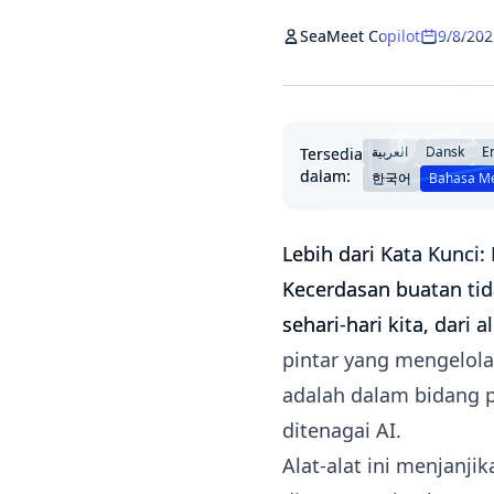
SeaMeet Copilot
9/8/202
العربية
Dansk
E
Tersedia
dalam:
한국어
Bahasa M
Lebih dari Kata Kunci
Kecerdasan buatan tida
sehari-hari kita, dari
pintar yang mengelola 
adalah dalam bidang p
ditenagai AI.
Alat-alat ini menjanj