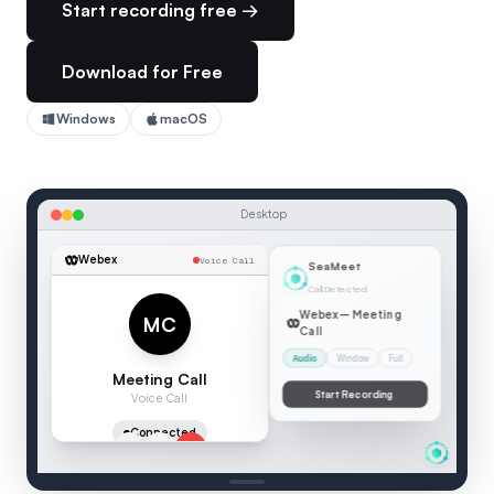
Start recording free →
Download for Free
Windows
macOS
Desktop
Webex
Voice Call
00:04
Webex
MC
Meeting Call
SEAMEET — LIVE TRANSCRIPTION
Voice Call
Meeting Call
:
Let me walk y
Connected
2 speakers
00:04