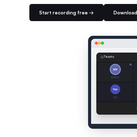
Start recording free →
Download
Teams
MR
Maria R.
You
You
SEAMEET — LIVE TRAN
Project Review
:
The cli
2 speakers