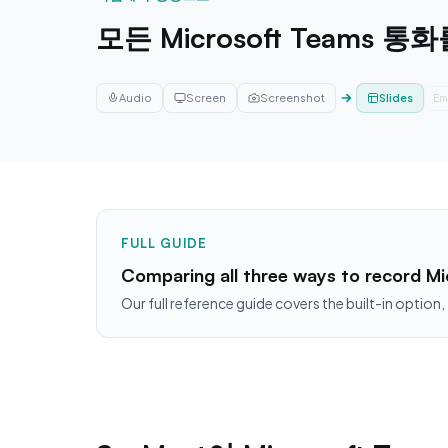
모든 Microsoft Teams 
Audio
Screen
Screenshot
Slides
In
FULL GUIDE
Comparing all three ways to record M
Our full reference guide covers the built-in option,