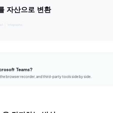
통화를 자산으로 변환
fographic
Summary
icrosoft Teams?
 the browser recorder, and third-party tools side by side.