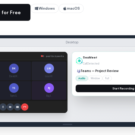
Windows
macOS
 for Free
Desktop
6 participants
00:04
DK
LW
David K.
Lisa W.
TS
RJ
Tom S.
Raj J.
SCRIPTION
ent fee