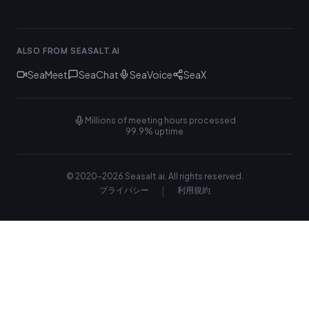
ALSO FROM SEASALT.AI
SeaMeet
SeaChat
SeaVoice
SeaX
Millions of meeting hours processed
99.9% uptime
© 2020-
2026
Seasalt.ai.
All rights reserved.
|
プライバシー
利用規約