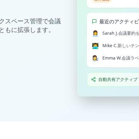
クスペース管理で会議
最近のアクティビ
ともに拡張します。
👩‍💼
Sarah J.
会議要約
👨‍💻
Mike C.
新しいテ
👩‍🔬
Emma W.
会議ラベ
自動共有アクティブ