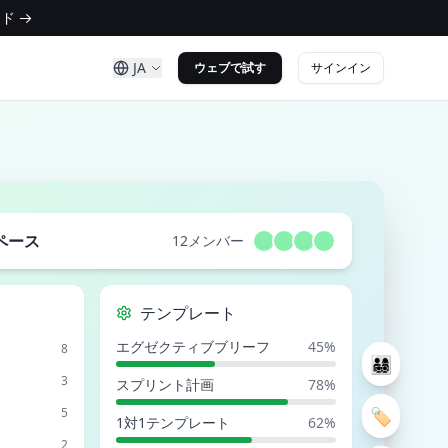
ド →
JA
サインイン
ウェブで試す
ペース
12メンバー
テンプレート
エグゼクティブブリーフ
45%
8
👨‍👩‍👧‍👦
3
スプリント計画
78%
🏷️
5
1対1テンプレート
62%
2