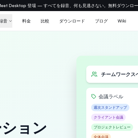
aMeet Desktop 登場 — すべてを録音、何も見逃さない。無料ダウンロー
録音
料金
比較
ダウンロード
ブログ
Wiki
チームワークス
会議ラベル
週次スタンドアップ
クライアント会議
ーション
プロジェクトレビュー
全体会議