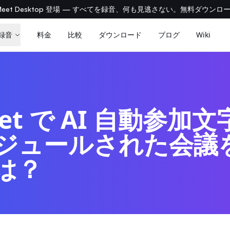
aMeet Desktop 登場 — すべてを録音、何も見逃さない。無料ダウンロー
録音
料金
比較
ダウンロード
ブログ
Wiki
eet で AI 自動参加
ジュールされた会議
は？