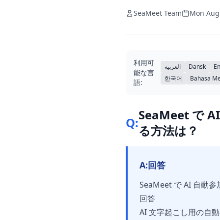
SeaMeet Team
Mon Aug
利用可
العربية
Dansk
En
能な言
한국어
Bahasa Me
語:
SeaMeet 
Q:
る方法は？
A:
回答
SeaMeet で A
回答
AI 文字起こし用の