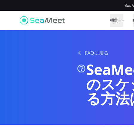
Se
機能
FAQに戻る
SeaM
のスケ
る方法