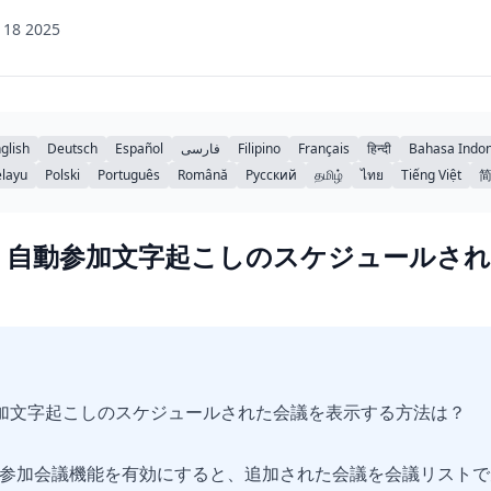
 18 2025
glish
Deutsch
Español
فارسی
Filipino
Français
हिन्दी
Bahasa Indon
layu
Polski
Português
Română
Русский
தமிழ்
ไทย
Tiếng Việt
で AI 自動参加文字起こしのスケジュール
I 自動参加文字起こしのスケジュールされた会議を表示する方法は？
自動参加会議機能を有効にすると、追加された会議を会議リスト