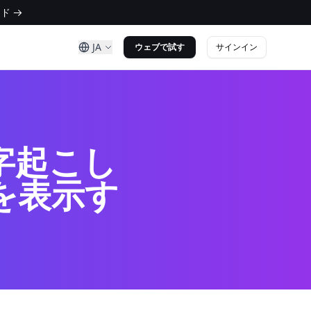
ド →
JA
サインイン
ウェブで試す
文字起こし
を表示す