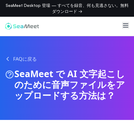
SeaMeet Desktop 登場 — すべてを録音、何も見逃さない。無料
ダウンロード →
FAQに戻る
SeaMeet で AI 文字起こし
のために音声ファイルをア
ップロードする方法は？