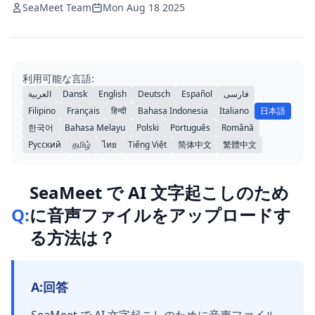
SeaMeet Team
Mon Aug 18 2025
利用可能な言語:
العربية
Dansk
English
Deutsch
Español
فارسی
Filipino
Français
हिन्दी
Bahasa Indonesia
Italiano
日本語
한국어
Bahasa Melayu
Polski
Português
Română
Русский
தமிழ்
ไทย
Tiếng Việt
简体中文
繁體中文
SeaMeet で AI 文字起こしのため
Q:
に音声ファイルをアップロードす
る方法は？
A:
回答