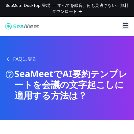
SeaMeet Desktop 登場 — すべてを録音、何も見逃さない。無料
ダウンロード →
FAQに戻る
SeaMeetでAI要約テンプレ
ートを会議の文字起こしに
適用する方法は？