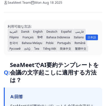
SeaMeet Team
Mon Aug 18 2025
利用可能な言語:
العربية
Dansk
English
Deutsch
Español
فارسی
Filipino
Français
हिन्दी
Bahasa Indonesia
Italiano
日本語
한국어
Bahasa Melayu
Polski
Português
Română
Русский
தமிழ்
ไทย
Tiếng Việt
简体中文
繁體中文
SeaMeetでAI要約テンプレートを
Q:
会議の文字起こしに適用する方法
は？
A:
回答