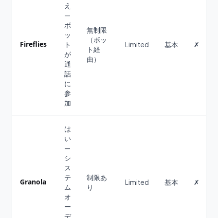
え
—
ボ
無制限
ッ
（ボッ
Fireflies
ト
Limited
基本
✗
ト経
が
由）
通
話
に
参
加
は
い
—
シ
ス
テ
制限あ
Granola
Limited
基本
✗
ム
り
オ
ー
デ