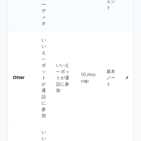
ェン
ー
ト
デ
ィ
オ
い
い
え
—
ボ
いいえ
ッ
— ボッ
基本
10 /mo
Otter
ト
トが通
ノー
✗
cap
が
話に参
ト
通
加
話
に
参
加
い
い