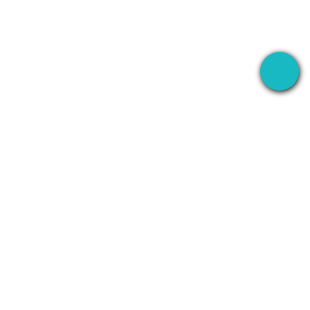
Aplikasi desktop yang merekam rapat Anda di
mana saja — lalu menggunakan AI untuk
menangani semuanya setelahnya.