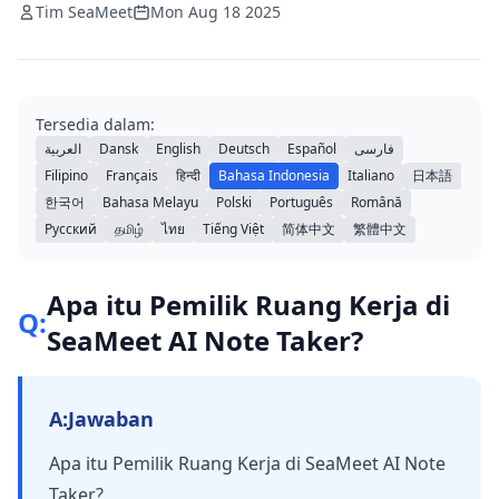
Tim SeaMeet
Mon Aug 18 2025
Tersedia dalam:
العربية
Dansk
English
Deutsch
Español
فارسی
Filipino
Français
हिन्दी
Bahasa Indonesia
Italiano
日本語
한국어
Bahasa Melayu
Polski
Português
Română
Русский
தமிழ்
ไทย
Tiếng Việt
简体中文
繁體中文
Apa itu Pemilik Ruang Kerja di
Q:
SeaMeet AI Note Taker?
A:
Jawaban
Apa itu Pemilik Ruang Kerja di SeaMeet AI Note
Taker?