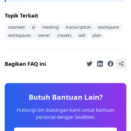
Topik Terkait
seameet
ai
meeting
transcription
workspace
workspaces
owner
creates
will
plan
Bagikan FAQ ini
Butuh Bantuan Lain?
Hubungi tim dukungan kami untuk bantuan
personal dengan SeaMeet.