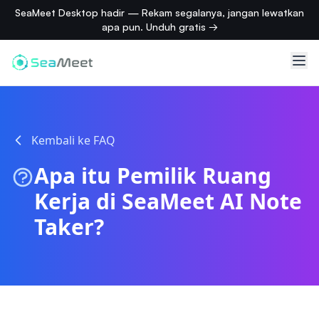
SeaMeet Desktop hadir — Rekam segalanya, jangan lewatkan
apa pun. Unduh gratis →
Kembali ke FAQ
Apa itu Pemilik Ruang
Kerja di SeaMeet AI Note
Taker?