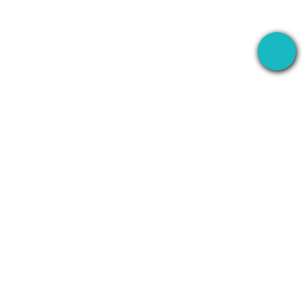
YA
REKAM
PERUSAHAAN
WhatsApp
Tentang
Line
Kontak
Zoom
Kebijakan Privasi
ntic
Teams
Ketentuan
Layanan