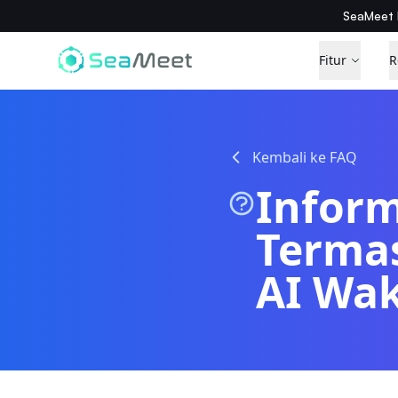
SeaMeet 
Fitur
R
Kembali ke FAQ
Inform
Termas
AI Wa