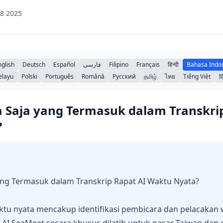
8 2025
nglish
Deutsch
Español
فارسی
Filipino
Français
हिन्दी
Bahasa Indo
elayu
Polski
Português
Română
Русский
தமிழ்
ไทย
Tiếng Việt
a Saja yang Termasuk dalam Transkri
?
ang Termasuk dalam Transkrip Rapat AI Waktu Nyata?
aktu nyata mencakup identifikasi pembicara dan pelacakan 