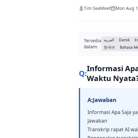
Tim SeaMeet
Mon Aug 1
العربية
Dansk
E
Tersedia
dalam:
한국어
Bahasa M
Informasi Ap
Q:
Waktu Nyata
A:
Jawaban
Informasi Apa Saja y
Jawaban
Transkrip rapat AI w