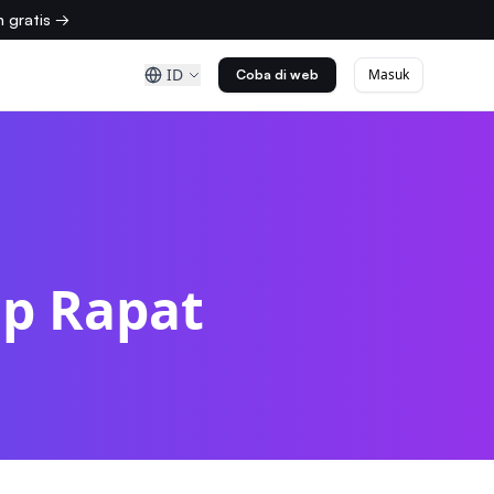
 gratis →
ID
Masuk
Coba di web
p Rapat