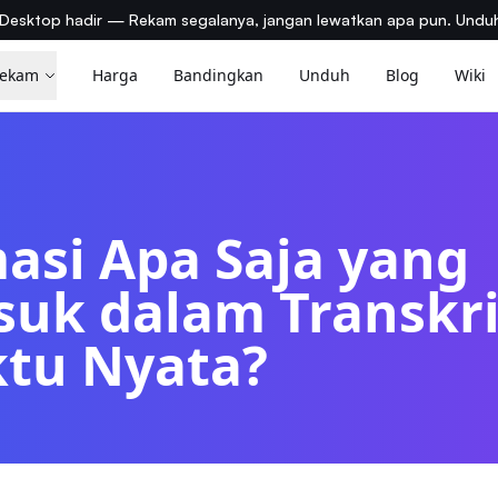
Desktop hadir — Rekam segalanya, jangan lewatkan apa pun. Unduh
ekam
Harga
Bandingkan
Unduh
Blog
Wiki
asi Apa Saja yang
uk dalam Transkri
ktu Nyata?