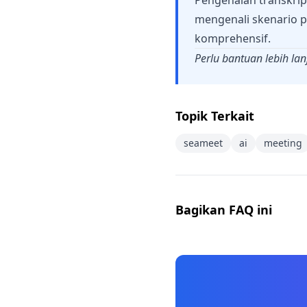
Pengenalan transkrip
mengenali skenario 
komprehensif.
Perlu bantuan lebih la
Topik Terkait
seameet
ai
meeting
Bagikan FAQ ini