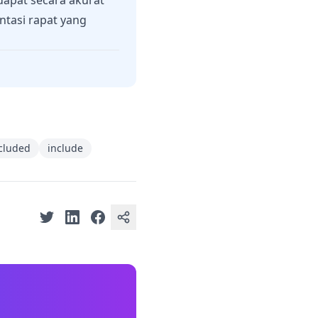
dapat secara akurat
tasi rapat yang
cluded
include