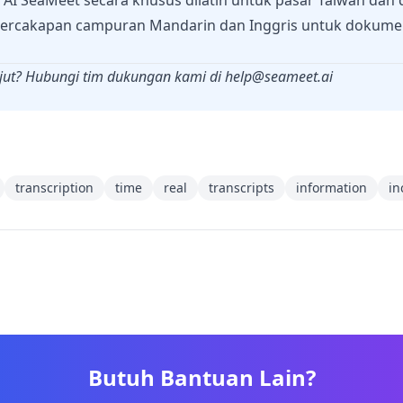
 AI SeaMeet secara khusus dilatih untuk pasar Taiwan dan 
percakapan campuran Mandarin dan Inggris untuk dokumen
njut? Hubungi tim dukungan kami di
help@seameet.ai
transcription
time
real
transcripts
information
in
Butuh Bantuan Lain?