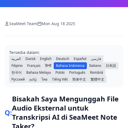
SeaMeet Team
Mon Aug 18 2025
Tersedia dalam:
العربية
Dansk
English
Deutsch
Español
فارسی
Filipino
Français
हिन्दी
Bahasa Indonesia
Italiano
日本語
한국어
Bahasa Melayu
Polski
Português
Română
Русский
தமிழ்
ไทย
Tiếng Việt
简体中文
繁體中文
Bisakah Saya Mengunggah File
Audio Eksternal untuk
Q:
Transkripsi AI di SeaMeet Note
Taker?