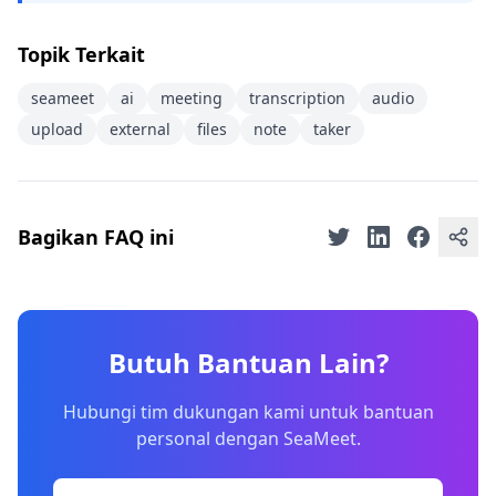
Topik Terkait
seameet
ai
meeting
transcription
audio
upload
external
files
note
taker
Bagikan FAQ ini
Butuh Bantuan Lain?
Hubungi tim dukungan kami untuk bantuan
personal dengan SeaMeet.