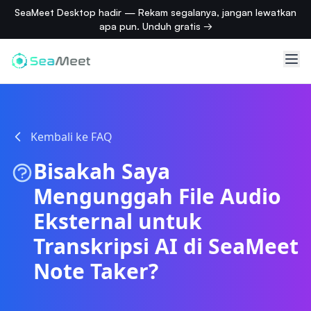
SeaMeet Desktop hadir — Rekam segalanya, jangan lewatkan
apa pun. Unduh gratis →
Kembali ke FAQ
Bisakah Saya
Mengunggah File Audio
Eksternal untuk
Transkripsi AI di SeaMeet
Note Taker?