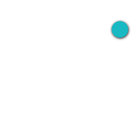
Aplikasi desktop yang merekam rapat Anda di
mana saja — lalu menggunakan AI untuk
menangani semuanya setelahnya.