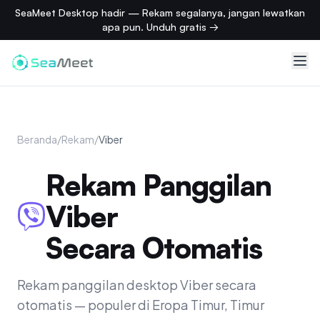
SeaMeet Desktop hadir — Rekam segalanya, jangan lewatkan
apa pun. Unduh gratis →
Beranda
/
Rekam
/
Viber
Rekam Panggilan
Viber
Secara Otomatis
Rekam panggilan desktop Viber secara
otomatis — populer di Eropa Timur, Timur