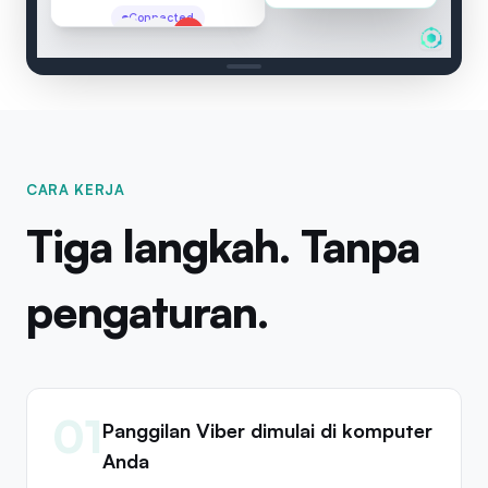
Elena Petrova
:
Connected
2 speakers
00:04
CARA KERJA
Tiga langkah. Tanpa
pengaturan.
01
Panggilan Viber dimulai di komputer
Anda