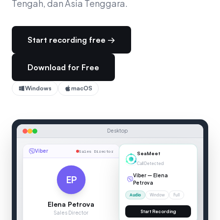
Tengah, dan Asia Tenggara.
Start recording free →
Download for Free
Windows
macOS
Desktop
Viber
Sales Director
00:04
Viber
SeaMeet
Call Detected
Viber
—
Elena
EP
Petrova
Audio
Window
Full
Elena Petrova
Start Recording
Sales Director
SEAMEET — LIVE TRANSCRIPTION