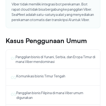
Viber tidak memiliki integrasi bot perekaman. Bot
rapat cloud tidak bisa bergabung ke panggilan Viber.
SeaMeet adalah satu-satunya alat yang menyediakan
perekaman otomatis dan transkripsi AI untuk Viber.
Kasus Penggunaan Umum
Panggilan bisnis di Yunani, Serbia, dan Eropa Timur di
01
mana Viber mendominasi
Komunikasi bisnis Timur Tengah
02
Panggilan bisnis Filipina di mana Viber umum
03
digunakan