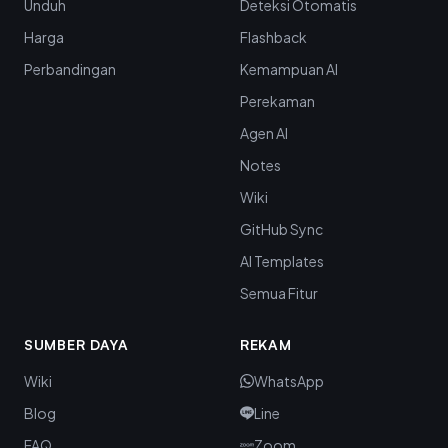
Unduh
Deteksi Otomatis
Harga
Flashback
Perbandingan
Kemampuan AI
Perekaman
Agen AI
Notes
Wiki
GitHub Sync
AI Templates
Semua Fitur
SUMBER DAYA
REKAM
Wiki
WhatsApp
Blog
Line
FAQ
Zoom