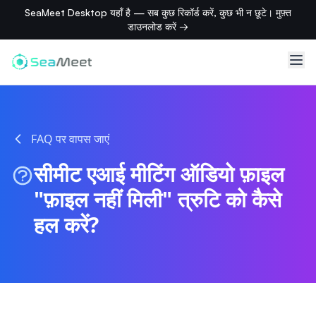
SeaMeet Desktop यहाँ है — सब कुछ रिकॉर्ड करें, कुछ भी न छूटे। मुफ़्त
डाउनलोड करें →
FAQ पर वापस जाएं
सीमीट एआई मीटिंग ऑडियो फ़ाइल
"फ़ाइल नहीं मिली" त्रुटि को कैसे
हल करें?