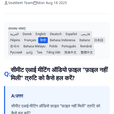
SeaMeet Team
Mon Aug 18 2025
उपलब्ध भाषाएं:
العربية
Dansk
English
Deutsch
Español
فارسی
Filipino
Français
हिन्दी
Bahasa Indonesia
Italiano
日本語
한국어
Bahasa Melayu
Polski
Português
Română
Русский
தமிழ்
ไทย
Tiếng Việt
简体中文
繁體中文
सीमीट एआई मीटिंग ऑडियो फ़ाइल "फ़ाइल नहीं
Q:
मिली" त्रुटि को कैसे हल करें?
A:
उत्तर
सीमीट एआई मीटिंग ऑडियो फ़ाइल “फ़ाइल नहीं मिली” त्रुटि को
कैसे हल करें?