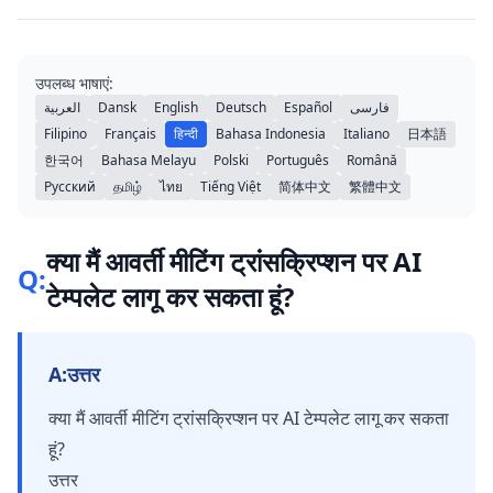
उपलब्ध भाषाएं:
العربية
Dansk
English
Deutsch
Español
فارسی
Filipino
Français
हिन्दी
Bahasa Indonesia
Italiano
日本語
한국어
Bahasa Melayu
Polski
Português
Română
Русский
தமிழ்
ไทย
Tiếng Việt
简体中文
繁體中文
क्या मैं आवर्ती मीटिंग ट्रांसक्रिप्शन पर AI
Q:
टेम्पलेट लागू कर सकता हूं?
A:
उत्तर
क्या मैं आवर्ती मीटिंग ट्रांसक्रिप्शन पर AI टेम्पलेट लागू कर सकता
हूं?
उत्तर