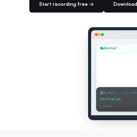
Start recording free →
Download
Wechat
SEAMEET — LIVE TRAN
Meeting Call
:
Let me wa
2 speakers