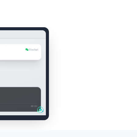
Wechat
00:05