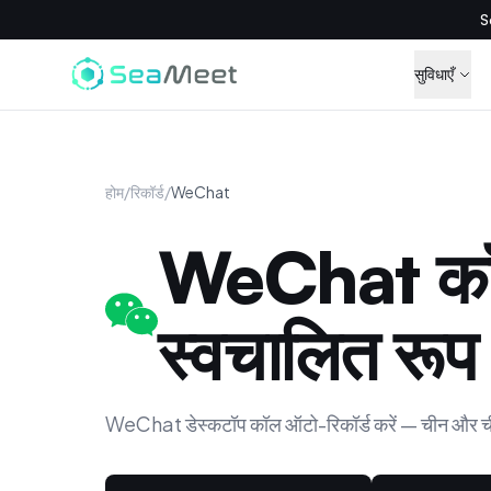
S
सुविधाएँ
होम
/
रिकॉर्ड
/
WeChat
WeChat क
स्वचालित रूप स
WeChat डेस्कटॉप कॉल ऑटो-रिकॉर्ड करें — चीन और चीन