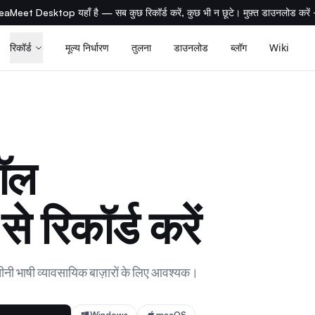
eaMeet Desktop यहाँ है — सब कुछ रिकॉर्ड करें, कुछ भी न छूटे। मुफ़्त डाउनलोड करें
रिकॉर्ड
मूल्य निर्धारण
तुलना
डाउनलोड
ब्लॉग
Wiki
ॉल
े रिकॉर्ड करें
ी भाषी व्यावसायिक बाज़ारों के लिए आवश्यक।
Windows
macOS