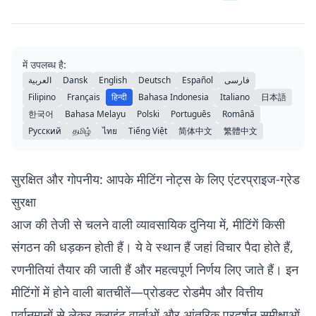
में उपलब्ध है:
العربية
Dansk
English
Deutsch
Español
فارسی
Filipino
Français
हिन्दी
Bahasa Indonesia
Italiano
日本語
한국어
Bahasa Melayu
Polski
Português
Română
Русский
தமிழ்
ไทย
Tiếng Việt
简体中文
繁體中文
सुरक्षित और गोपनीय: आपके मीटिंग नोट्स के लिए एंटरप्राइज-ग्रेड
सुरक्षा
आज की तेजी से चलने वाली व्यावसायिक दुनिया में, मीटिंगें किसी
संगठन की धड़कन होती हैं। ये वे स्थान हैं जहां विचार पैदा होते हैं,
रणनीतियां तैयार की जाती हैं और महत्वपूर्ण निर्णय लिए जाते हैं। इन
मीटिंगों में होने वाली बातचीतें—प्रोडक्ट रोडमैप और वित्तीय
पूर्वानुमानों से लेकर क्लाइंट वार्ताओं और आंतरिक प्रदर्शन समीक्षाओं