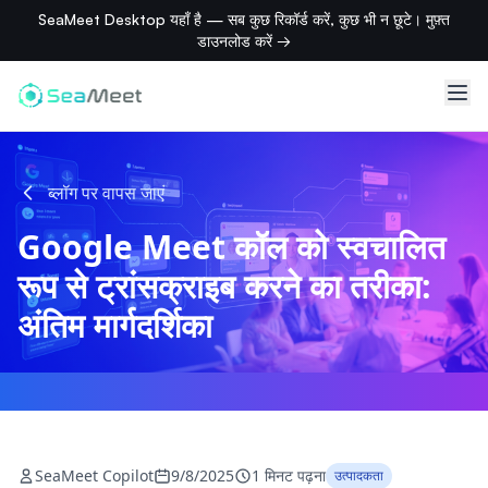
SeaMeet Desktop यहाँ है — सब कुछ रिकॉर्ड करें, कुछ भी न छूटे। मुफ़्त
डाउनलोड करें →
ब्लॉग पर वापस जाएं
Google Meet कॉल को स्वचालित
रूप से ट्रांसक्राइब करने का तरीका:
अंतिम मार्गदर्शिका
SeaMeet Copilot
9/8/2025
1 मिनट पढ़ना
उत्पादकता