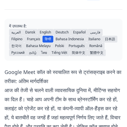
में उपलब्ध है:
العربية
Dansk
English
Deutsch
Español
فارسی
Filipino
Français
हिन्दी
Bahasa Indonesia
Italiano
日本語
한국어
Bahasa Melayu
Polski
Português
Română
Русский
தமிழ்
ไทย
Tiếng Việt
简体中文
繁體中文
Google Meet कॉल को स्वचालित रूप से ट्रांसक्राइब करने का
तरीका: अंतिम मार्गदर्शिका
आज की तेजी से चलने वाली व्यावसायिक दुनिया में, मीटिंग्स सहयोग
का दिल हैं। चाहे आप अपनी टीम के साथ ब्रेनस्टॉर्मिंग कर रहे हों,
क्लाइंट को प्रेजेंट कर रहे हों, या कंपनी-व्यापी ऑल-हैंड्स कर रहे
हों, ये बातचीतें वह जगहें हैं जहां महत्वपूर्ण निर्णय लिए जाते हैं, विचार
पैदा होते हैं, और प्रगति का रूप लेती है। लेकिन कॉल समाप्त होने