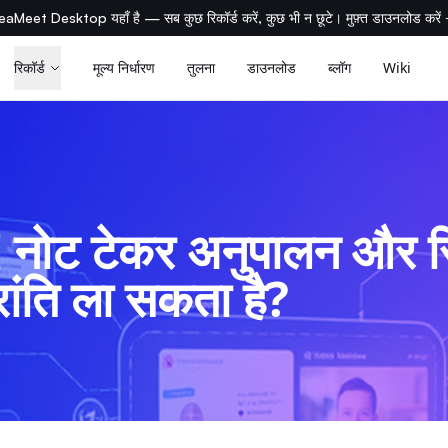
eaMeet Desktop यहाँ है — सब कुछ रिकॉर्ड करें, कुछ भी न छूटे। मुफ़्त डाउनलोड करें
रिकॉर्ड
मूल्य निर्धारण
तुलना
डाउनलोड
ब्लॉग
Wiki
 नोट टेकर अनुपालन और रि
रांति ला सकता है?