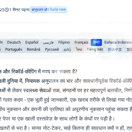
025
1 मिनट पढ़ना
अनुपालन और रिकॉर्ड-रखना
sh
Deutsch
Español
فارسی
Filipino
Français
हिन्दी
Bahasa Indonesi
i
Português
Română
Русский
தமிழ்
ไทย
Tiếng Việt
简体中文
繁
स और रिकॉर्ड-कीपिंग में मदद कर सकता है?
ली दुनिया में, नियामक अनुपालन का भार और सावधानीपूर्वक रिकॉर्ड-कीपि
ाओं से लेकर स्वास्थ्य सेवाओं तक, संगठनों पर हर महत्वपूर्ण बातचीत, निर्
ी गलत कदम - एक भूली हुई जानकारी, एक खराब तरीके से लिखा गया नोट,
त वित्तीय नुकसान और कंपनी की प्रतिष्ठा को अपूरणीय नुकसान पहुंचा सकता है
 पेपर या एक खाली दस्तावेज़ के साथ लोगों के कंधों पर पड़ी है।
खतरों से भरा है। मानव नोट-टेकर, चाहे कितना ही सावधान क्यों न हों, त्र