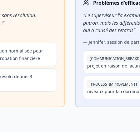
Problèmes d'effica
s sans résolution.
"
Le superviseur l'a exami
 ?
"
patron, mais les différent
qui a causé des retards
"
—
Jennifer, session de par
tion normalisée pour
robation financière
[
COMMUNICATION_BREAK
projet en raison de lacu
résolu depuis 3
[
PROCESS_IMPROVEMENT
]
niveaux pour la coordina