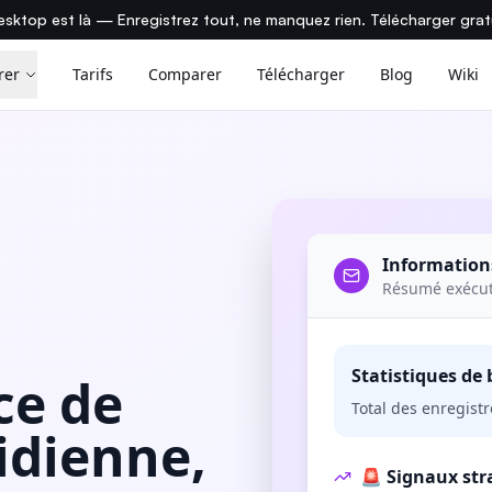
sktop est là — Enregistrez tout, ne manquez rien. Télécharger gra
rer
Tarifs
Comparer
Télécharger
Blog
Wiki
Information
Résumé exécuti
Statistiques de 
ce de
Total des enregist
idienne,
🚨 Signaux str