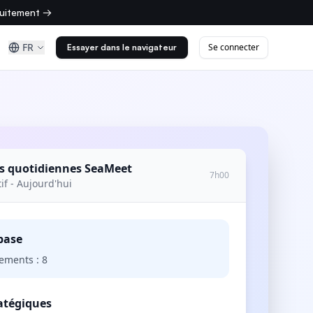
tuitement →
FR
Se connecter
Essayer dans le navigateur
s quotidiennes SeaMeet
7h00
f - Aujourd'hui
base
rements : 8
atégiques