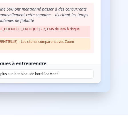
rtune 500 ont mentionné passer à des concurrents
enouvellement cette semaine... ils citent les temps
oblèmes de fiabilité
_CLIENTÈLE_CRITIQUE] – 2,3 M$ de RRA à risque
TIELLE] – Les clients comparent avec Zoom
iques à entreprendre
 plus sur le tableau de bord SeaMeet !
nt vient de dire que si nous ne corrigeons pas
vendredi, ils passeront à Microsoft Teams pour
déploiement de 50 000 employés
 4,2 M$ à risque - Correction de l'intégration
redi
ients