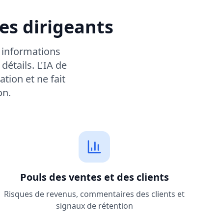
vient d'appeler directement notre PDG - leurs
réunion du conseil d'administration ont échoué
es dirigeants
t une action en justice
ponse exécutive immédiate requise
s informations
étails. L'IA de
u PDG
tion et ne fait
eur de synchronisation des jetons
on.
 liste de contrôle de révision de fusion
Pouls des ventes et des clients
Risques de revenus, commentaires des clients et
signaux de rétention