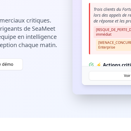
Trois clients du Fo
lors des appels de r
erciaux critiques.
de réponse et les pr
irigeants de SeaMeet
[RISQUE_DE_PERTE_DE
immédiat
quipe en intelligence
[MENACE_CONCURREN
éception chaque matin.
Enterprise
ne démo
⚡ Actions crit
Voir
Notre plus gros clie
l'intégration d'ici 
l'ensemble de leur 
[URGENT] – Contrat de
nécessaire d'ici vend
💥 Escalades cl