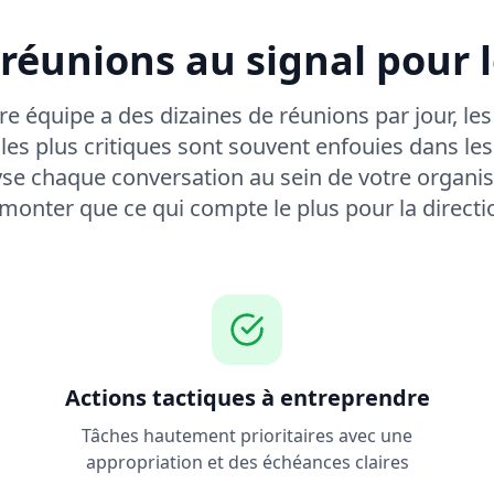
Le PDG de MegaCorp 
enregistrements de 
 réunions au signal pour l
hier et ils envisagen
[ESCALADE_PDG] – Ré
re équipe a des dizaines de réunions par jour, le
es plus critiques sont souvent enfouies dans les d
Suggestions d
e chaque conversation au sein de votre organisa
Résoudre le bloqu
monter que ce qui compte le plus pour la directi
Mettre en œuvre la
Actions tactiques à entreprendre
Tâches hautement prioritaires avec une
appropriation et des échéances claires