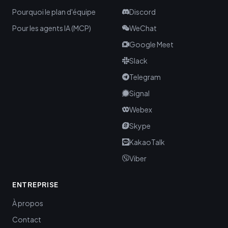
Pourquoi le plan d'équipe
Discord
Pour les agents IA (MCP)
WeChat
Google Meet
Slack
Telegram
Signal
Webex
Skype
KakaoTalk
Viber
ENTREPRISE
À propos
Contact