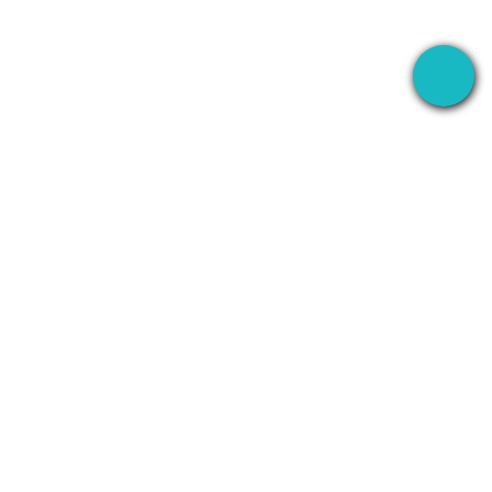
L'application bureau qui enregistre vos réunions
partout — puis utilise l'AI pour gérer la suite.
+1 (SMB)-AI-AGENT