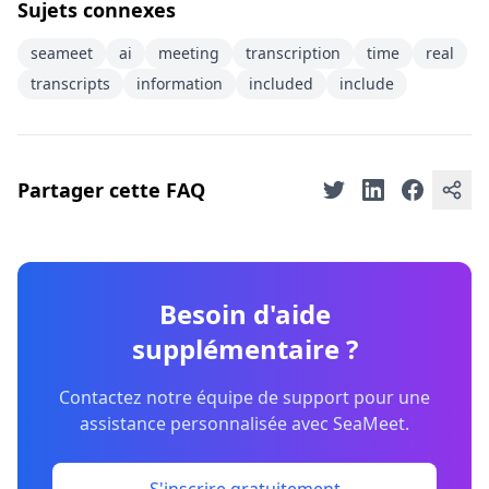
Sujets connexes
seameet
ai
meeting
transcription
time
real
transcripts
information
included
include
Partager cette FAQ
Besoin d'aide
supplémentaire ?
Contactez notre équipe de support pour une
assistance personnalisée avec SeaMeet.