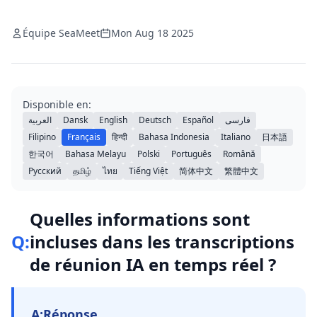
Équipe SeaMeet
Mon Aug 18 2025
Disponible en:
العربية
Dansk
English
Deutsch
Español
فارسی
Filipino
Français
हिन्दी
Bahasa Indonesia
Italiano
日本語
한국어
Bahasa Melayu
Polski
Português
Română
Русский
தமிழ்
ไทย
Tiếng Việt
简体中文
繁體中文
Quelles informations sont
Q:
incluses dans les transcriptions
de réunion IA en temps réel ?
A:
Réponse