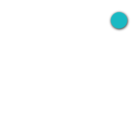
L'application bureau qui enregistre vos réunions
partout — puis utilise l'AI pour gérer la suite.
+1 (SMB)-AI-AGENT