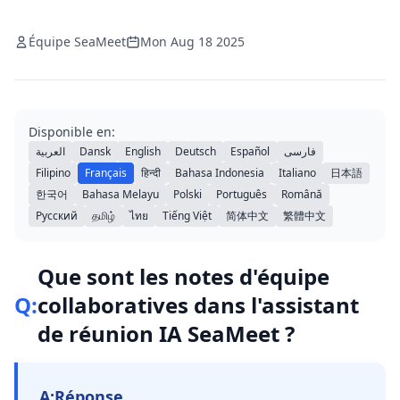
Équipe SeaMeet
Mon Aug 18 2025
Disponible en:
العربية
Dansk
English
Deutsch
Español
فارسی
Filipino
Français
हिन्दी
Bahasa Indonesia
Italiano
日本語
한국어
Bahasa Melayu
Polski
Português
Română
Русский
தமிழ்
ไทย
Tiếng Việt
简体中文
繁體中文
Que sont les notes d'équipe
Q:
collaboratives dans l'assistant
de réunion IA SeaMeet ?
A:
Réponse