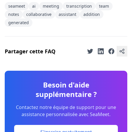
seameet
ai
meeting
transcription
team
notes
collaborative
assistant
addition
generated
Partager cette FAQ
Besoin d'aide
supplémentaire ?
Contactez notre équipe de support pour une
assistance personnalisée avec SeaMeet.