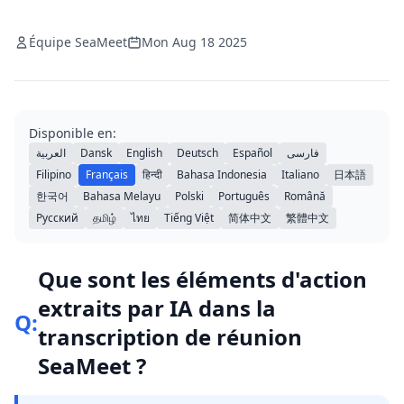
Équipe SeaMeet
Mon Aug 18 2025
Disponible en:
العربية
Dansk
English
Deutsch
Español
فارسی
Filipino
Français
हिन्दी
Bahasa Indonesia
Italiano
日本語
한국어
Bahasa Melayu
Polski
Português
Română
Русский
தமிழ்
ไทย
Tiếng Việt
简体中文
繁體中文
Que sont les éléments d'action
extraits par IA dans la
Q:
transcription de réunion
SeaMeet ?