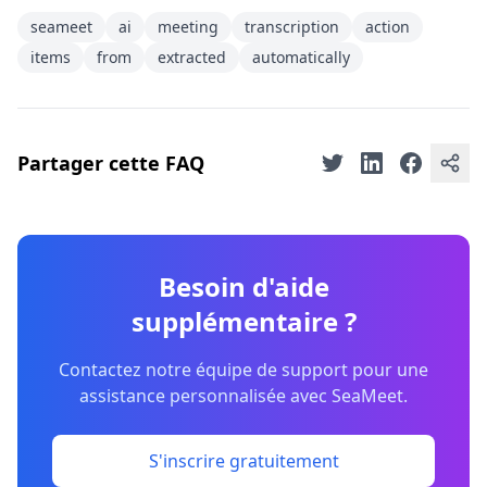
seameet
ai
meeting
transcription
action
items
from
extracted
automatically
Partager cette FAQ
Besoin d'aide
supplémentaire ?
Contactez notre équipe de support pour une
assistance personnalisée avec SeaMeet.
S'inscrire gratuitement