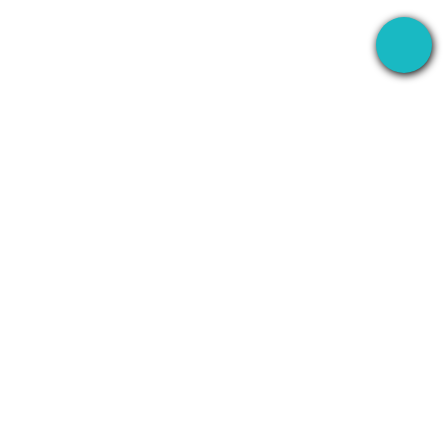
L'application bureau qui enregistre vos réunions
partout — puis utilise l'AI pour gérer la suite.
+1 (SMB)-AI-AGENT
info@seameet.ai