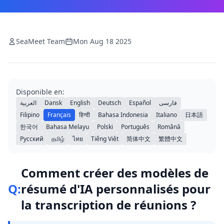
SeaMeet Team
Mon Aug 18 2025
Disponible en:
العربية
Dansk
English
Deutsch
Español
فارسی
Filipino
Français
हिन्दी
Bahasa Indonesia
Italiano
日本語
한국어
Bahasa Melayu
Polski
Português
Română
Русский
தமிழ்
ไทย
Tiếng Việt
简体中文
繁體中文
Comment créer des modèles de
Q:
résumé d'IA personnalisés pour
la transcription de réunions ?