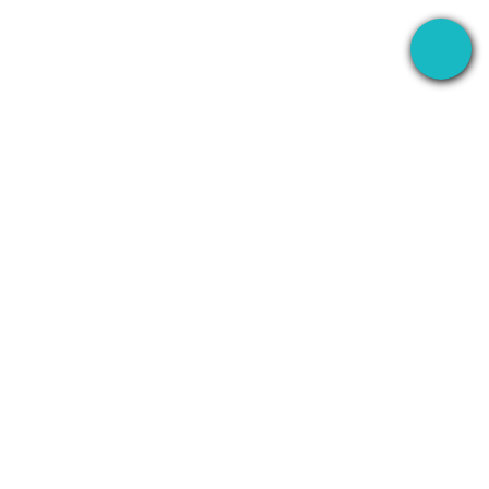
L'application bureau qui enregistre vos réunions
partout — puis utilise l'AI pour gérer la suite.
+1 (SMB)-AI-AGENT
info@seameet.ai