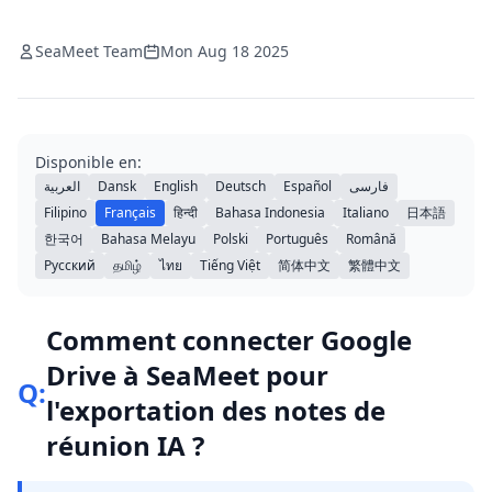
SeaMeet Team
Mon Aug 18 2025
Disponible en:
العربية
Dansk
English
Deutsch
Español
فارسی
Filipino
Français
हिन्दी
Bahasa Indonesia
Italiano
日本語
한국어
Bahasa Melayu
Polski
Português
Română
Русский
தமிழ்
ไทย
Tiếng Việt
简体中文
繁體中文
Comment connecter Google
Drive à SeaMeet pour
Q:
l'exportation des notes de
réunion IA ?