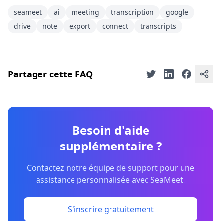
seameet
ai
meeting
transcription
google
drive
note
export
connect
transcripts
Partager cette FAQ
Besoin d'aide
supplémentaire ?
Contactez notre équipe de support pour une
assistance personnalisée avec SeaMeet.
S'inscrire gratuitement