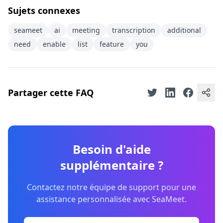
Sujets connexes
seameet
ai
meeting
transcription
additional
need
enable
list
feature
you
Partager cette FAQ
Besoin d'aide
supplémentaire ?
Contactez notre équipe de support pour une
assistance personnalisée avec SeaMeet.