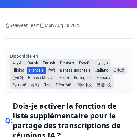
SeaMeet Team
Mon Aug 18 2025
Disponible en:
العربية
Dansk
English
Deutsch
Español
فارسی
Filipino
Français
हिन्दी
Bahasa Indonesia
Italiano
日本語
한국어
Bahasa Melayu
Polski
Português
Română
Русский
தமிழ்
ไทย
Tiếng Việt
简体中文
繁體中文
Dois-je activer la fonction de
liste supplémentaire pour le
Q:
partage des transcriptions de
réunions IA ?