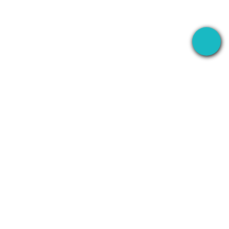
L'application bureau qui enregistre vos réunions
partout — puis utilise l'AI pour gérer la suite.
+1 (SMB)-AI-AGENT