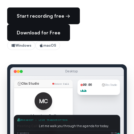
Start recording free →
Download for Free
Windows
macOS
Desktop
Obs Studio
Voice Call
00:06
Obs Studio
MC
Meeting Call
SEAMEET — LIVE TRANSCRIPTION
Voice Call
Meeting Call
:
Let me walk you through the agenda for today.
Connected
2 speakers
00:06