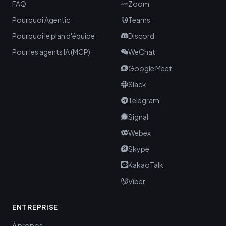
FAQ
Zoom
Pourquoi Agentic
Teams
Pourquoi le plan d'équipe
Discord
Pour les agents IA (MCP)
WeChat
Google Meet
Slack
Telegram
Signal
Webex
Skype
KakaoTalk
Viber
ENTREPRISE
À propos