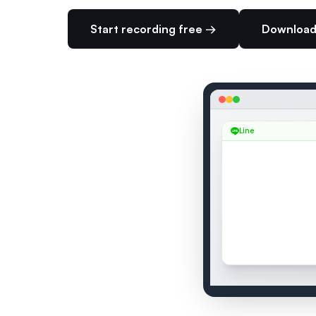
Start recording free →
Download
Line
SEAMEET — LIVE TRAN
Kenji Tanaka
:
来週
2 speakers