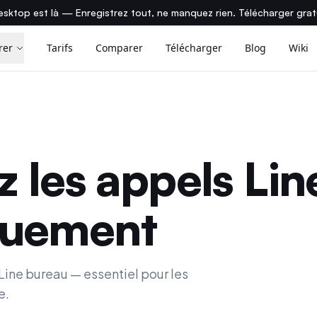
sktop est là — Enregistrez tout, ne manquez rien. Télécharger gra
rer
Tarifs
Comparer
Télécharger
Blog
Wiki
z les appels Lin
quement
ine bureau — essentiel pour les
e.