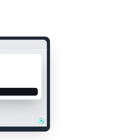
Line
00:04