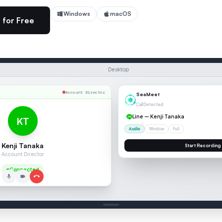
Windows
macOS
 for Free
Desktop
Account Director
00:04
KT
Kenji Tanaka
Account Director
SCRIPTION
Connected