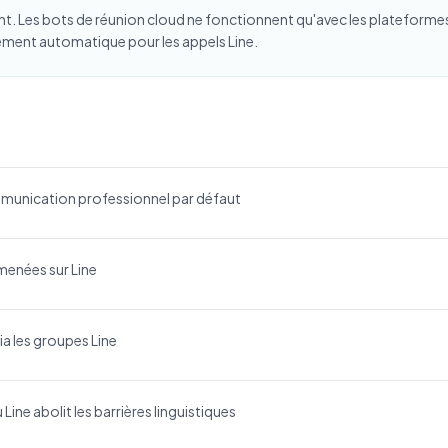
nt. Les bots de réunion cloud ne fonctionnent qu'avec les platefor
rement automatique pour les appels Line.
communication professionnel par défaut
menées sur Line
a les groupes Line
ine abolit les barrières linguistiques