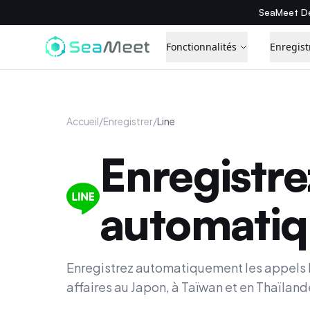
SeaMeet De
Fonctionnalités
Enregist
Accueil
/
Enregistrer
/
Line
Enregistre
automati
Enregistrez automatiquement les appels L
affaires au Japon, à Taïwan et en Thaïland