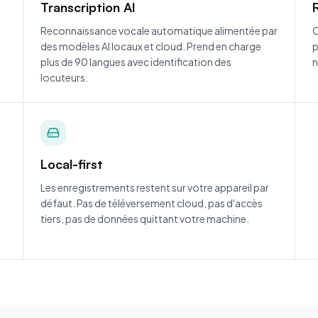
Transcription AI
Reconnaissance vocale automatique alimentée par
O
des modèles AI locaux et cloud. Prend en charge
p
plus de 90 langues avec identification des
n
locuteurs.
Local-first
Les enregistrements restent sur votre appareil par
défaut. Pas de téléversement cloud, pas d'accès
tiers, pas de données quittant votre machine.