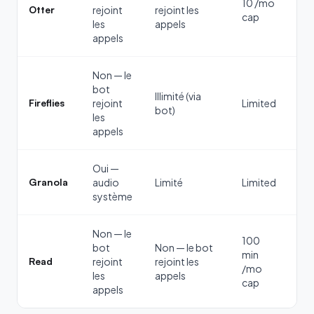
10 /mo
No
Otter
rejoint
rejoint les
cap
ba
les
appels
appels
Non — le
bot
Illimité (via
Fireflies
rejoint
Limited
Ba
bot)
les
appels
Oui —
Granola
audio
Limité
Limited
Ba
système
Non — le
100
bot
Non — le bot
min
Read
rejoint
rejoint les
Ba
/mo
les
appels
cap
appels