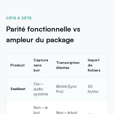
CÔTE À CÔTE
Parité fonctionnelle vs
ampleur du package
Capture
Import
Mé
Transcription
Product
sans
de
de
illimitée
bot
fichiers
ré
Oui —
No
Illimité (Sync
50
SeaMeet
audio
Wik
Pro)
hr/mo
système
Ag
Non — le
bot
Non — le bot