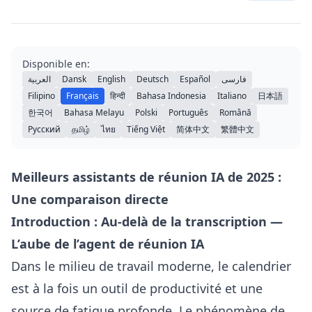
Disponible en:
العربية
Dansk
English
Deutsch
Español
فارسی
Filipino
Français
हिन्दी
Bahasa Indonesia
Italiano
日本語
한국어
Bahasa Melayu
Polski
Português
Română
Русский
தமிழ்
ไทย
Tiếng Việt
简体中文
繁體中文
Meilleurs assistants de réunion IA de 2025 :
Une comparaison directe
Introduction : Au-delà de la transcription —
L’aube de l’agent de réunion IA
Dans le milieu de travail moderne, le calendrier
est à la fois un outil de productivité et une
source de fatigue profonde. Le phénomène de