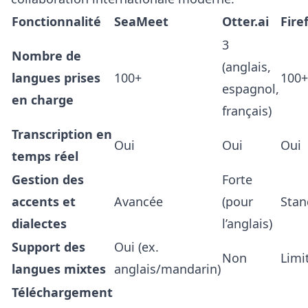
Fonctionnalité
SeaMeet
Otter.ai
Firef
3
Nombre de
(anglais,
langues prises
100+
100+
espagnol,
en charge
français)
Transcription en
Oui
Oui
Oui
temps réel
Gestion des
Forte
accents et
Avancée
(pour
Stan
dialectes
l’anglais)
Support des
Oui (ex.
Non
Limi
langues mixtes
anglais/mandarin)
Téléchargement