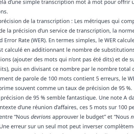
delà d’une simple transcription mot à mot pour offrir 
ons.
écision de la transcription : Les métriques qui com
e la précision d’un service de transcription, la norme
 Error Rate (WER). En termes simples, le WER calcul
 est calculé en additionnant le nombre de substitutio
tions (ajouter des mots qui n’ont pas été dits) et de
its), puis en divisant ce nombre par le nombre total
ment de parole de 100 mots contient 5 erreurs, le W
xprime souvent comme un taux de précision de 95 %.
 précision de 95 % semble fantastique. Une note A d
ontexte d’une réunion d’affaires, ces 5 mots sur 100 p
 entre “Nous
devrions
approuver le budget” et “Nous
n
 Une erreur sur un seul mot peut inverser complèteme