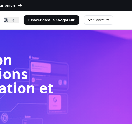
tuitement →
FR
Se connecter
Essayer dans le navigateur
on
ions
ation et