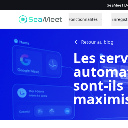
SeaMeet De
Fonctionnalités
Enregist
Retour au blog
Les serv
automat
sont-ils
maximis