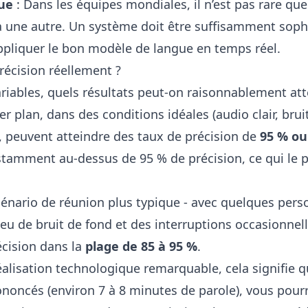
ue
: Dans les équipes mondiales, il n’est pas rare que
à une autre. Un système doit être suffisamment soph
pliquer le bon modèle de langue en temps réel.
précision réellement ?
iables, quels résultats peut-on raisonnablement att
r plan, dans des conditions idéales (audio clair, bru
), peuvent atteindre des taux de précision de
95 % ou
stamment au-dessus de 95 % de précision, ce qui le p
énario de réunion plus typique - avec quelques perso
u de bruit de fond et des interruptions occasionnelles
écision dans la
plage de 85 à 95 %
.
réalisation technologique remarquable, cela signifi
oncés (environ 7 à 8 minutes de parole), vous pourri