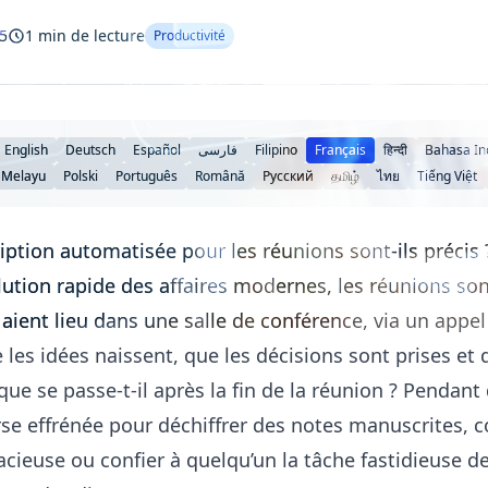
5
1 min de lecture
Productivité
English
Deutsch
Español
فارسی
Filipino
Français
हिन्दी
Bahasa In
 Melayu
Polski
Português
Română
Русский
தமிழ்
ไทย
Tiếng Việt
ription automatisée pour les réunions sont-ils précis 
tion rapide des affaires modernes, les réunions son
 aient lieu dans une salle de conférence, via un appel
e les idées naissent, que les décisions sont prises et 
ue se passe-t-il après la fin de la réunion ? Pendant
se effrénée pour déchiffrer des notes manuscrites, 
ieuse ou confier à quelqu’un la tâche fastidieuse de