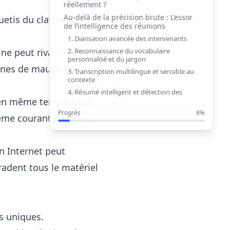
réellement ?
Au-delà de la précision brute : L’essor
uetis du clavier ou
de l’intelligence des réunions
1. Diarisation avancée des intervenants
2. Reconnaissance du vocabulaire
ne peut rivaliser avec
personnalisé et du jargon
ones de mauvaise
3. Transcription multilingue et sensible au
contexte
4. Résumé intelligent et détection des
points d’action
en même temps, c’est
Conseils pratiques pour maximiser la
Progrès
8%
ème courant dans les
précision de la transcription
Le verdict : Suffisamment précis et de
plus en plus intelligent chaque jour
n Internet peut
radent tous le matériel
s uniques.