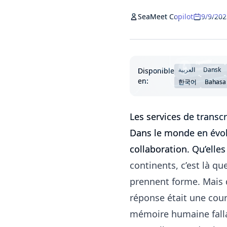
SeaMeet Copilot
9/9/202
العربية
Dansk
Disponible
en:
한국어
Bahasa
Les services de transc
Dans le monde en évolu
collaboration. Qu’elles
continents, c’est là qu
prennent forme. Mais q
réponse était une cour
mémoire humaine fallac