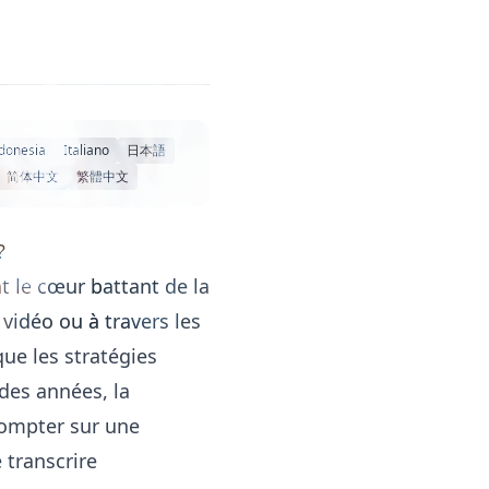
donesia
Italiano
日本語
简体中文
繁體中文
?
t le cœur battant de la
 vidéo ou à travers les
que les stratégies
 des années, la
compter sur une
 transcrire