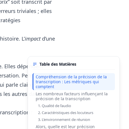
prix
” soit transcrit par
reurs triviales ; elles
tratégies
istoire. L’
impact
d’une
Table des Matières
. Elles dépendent
versation. Pensez-y
Compréhension de la précision de la
transcription : Les métriques qui
ui parle clairement
comptent
s les autres dans un
Les nombreux facteurs influençant la
précision de la transcription
1. Qualité de l’audio
ranscription :
2. Caractéristiques des locuteurs
3. L’environnement de réunion
Alors, quelle est leur précision