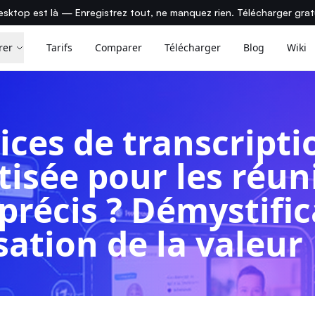
sktop est là — Enregistrez tout, ne manquez rien. Télécharger gra
rer
Tarifs
Comparer
Télécharger
Blog
Wiki
ices de transcripti
isée pour les réun
 précis ? Démystific
ation de la valeur