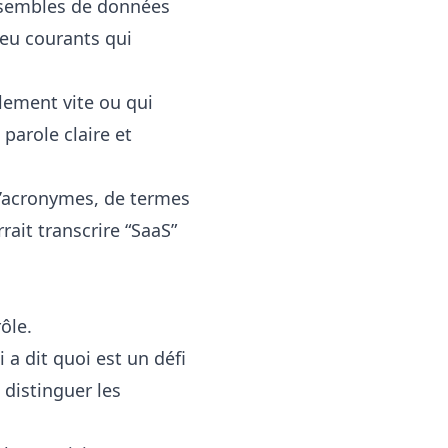
nsembles de données
peu courants qui
lement vite ou qui
parole claire et
d’acronymes, de termes
it transcrire “SaaS”
ôle.
 a dit quoi est un défi
 distinguer les