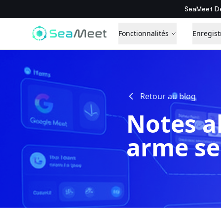
SeaMeet De
Fonctionnalités
Enregist
Retour au blog
Notes al
arme se