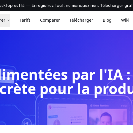
sktop est là — Enregistrez tout, ne manquez rien. Télécharger gra
rer
Tarifs
Comparer
Télécharger
Blog
Wiki
imentées par l'IA :
crète pour la produ