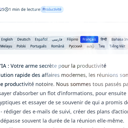
025
1 min de lecture
Productivité
English
Deutsch
Español
فارسی
Filipino
Français
हिन्दी
Bahasa In
 Melayu
Polski
Português
Română
Русский
தமிழ்
ไทย
Tiếng Việt
’IA : Votre arme secrète pour la productivité
tion rapide des affaires modernes, les réunions sont
de productivité notoire. Nous sommes tous passés par 
sayer d’absorber un flot d’informations, pour ensuite
ryptiques et essayer de se souvenir de qui a promis d
- rédiger des e-mails de suivi, créer des plans d’action
 dépasse souvent la durée de la réunion elle-même.