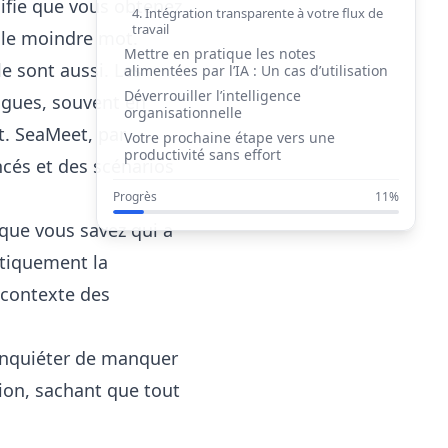
nifie que vous obtenez
4. Intégration transparente à votre flux de
travail
 le moindre mot.
Mettre en pratique les notes
le sont aussi. Les
alimentées par l’IA : Un cas d’utilisation
Déverrouiller l’intelligence
ngues, souvent en
organisationnelle
t. SeaMeet, par
Votre prochaine étape vers une
productivité sans effort
cés et des scénarios
Progrès
11%
sque vous savez qui a
atiquement la
 contexte des
 inquiéter de manquer
ion, sachant que tout