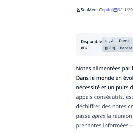
SeaMeet Copilot
9/11/2
العربية
Dansk
Disponible
en:
한국어
Bahasa
Notes alimentées par l
Dans le monde en évolu
nécessité et un puits 
appels consécutifs, es
déchiffrer des notes c
passé
après
la réunion 
prenantes informées -