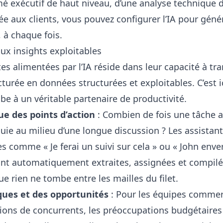
é exécutif de haut niveau, d’une analyse technique d
née aux clients, vous pouvez configurer l’IA pour géné
 à chaque fois.
aux insights exploitables
tes alimentées par l’IA réside dans leur capacité à t
urée en données structurées et exploitables. C’est ic
be à un véritable partenaire de productivité.
e des points d’action
: Combien de fois une tâche a-
fouie au milieu d’une longue discussion ? Les assistan
 comme « Je ferai un suivi sur cela » ou « John enverr
sont automatiquement extraites, assignées et compilé
e rien ne tombe entre les mailles du filet.
sques et des opportunités
: Pour les équipes commerc
ions de concurrents, les préoccupations budgétaires