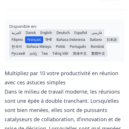
Disponible en:
العربية
Dansk
English
Deutsch
Español
فارسی
Filipino
Français
हिन्दी
Bahasa Indonesia
Italiano
日本語
한국어
Bahasa Melayu
Polski
Português
Română
Русский
தமிழ்
ไทย
Tiếng Việt
简体中文
繁體中文
Multipliez par 10 votre productivité en réunion
avec ces astuces simples
Dans le milieu de travail moderne, les réunions
sont une épée à double tranchant. Lorsqu’elles
sont bien menées, elles sont de puissants
catalyseurs de collaboration, d’innovation et de
prise de décision. Lorsqu’elles sont mal menées,