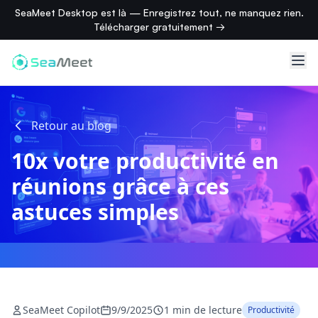
SeaMeet Desktop est là — Enregistrez tout, ne manquez rien.
Télécharger gratuitement →
Retour au blog
10x votre productivité en
réunions grâce à ces
astuces simples
SeaMeet Copilot
9/9/2025
1 min de lecture
Productivité