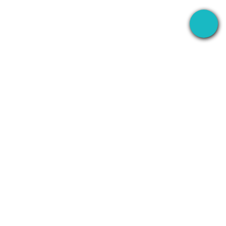
S
I-RECORD
KUMPANYA
WhatsApp
Tungkol
Line
Kontakin
Zoom
Privacy Policy
Teams
Terms of Service
lan
Discord