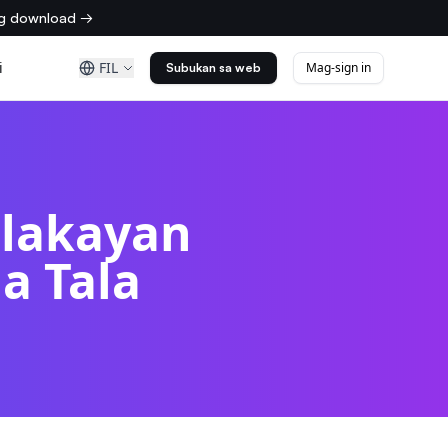
ng download →
i
FIL
Mag-sign in
Subukan sa web
alakayan
a Tala