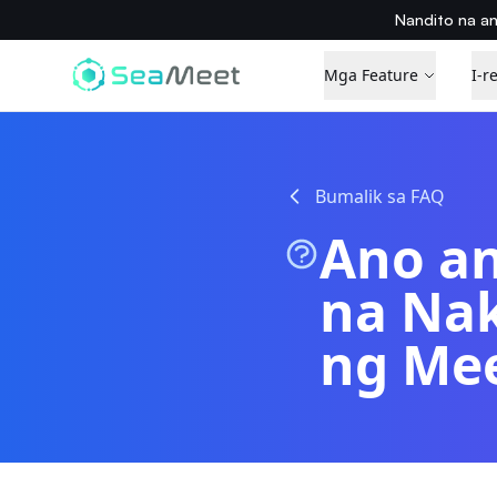
Nandito na a
Mga Feature
I-r
Bumalik sa FAQ
Ano an
na Nak
ng Me