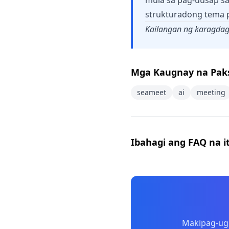
mula sa pag-uusap s
strukturadong tema 
Kailangan ng karagdag
Mga Kaugnay na Pak
seameet
ai
meeting
Ibahagi ang FAQ na i
Makipag-ugn