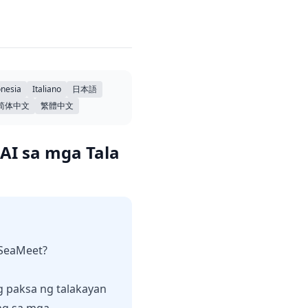
nesia
Italiano
日本語
简体中文
繁體中文
AI sa mga Tala
 SeaMeet?
g paksa ng talakayan