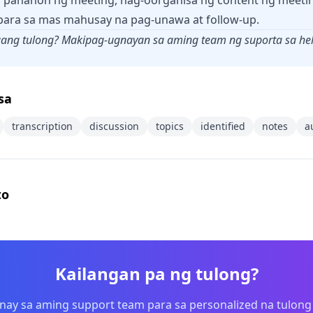
a panahon ng meeting, nag-oorganisa ng content ng meeti
para sa mas mahusay na pag-unawa at follow-up.
ang tulong? Makipag-ugnayan sa aming team ng suporta sa
he
sa
transcription
discussion
topics
identified
notes
a
to
Kailangan pa ng tulong?
ay sa aming support team para sa personalized na tulong