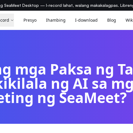
ng SeaMeet Desktop — I-record lahat, walang makakalagpas. Libre
ecord
Presyo
Ihambing
I-download
Blog
Wik
g mga Paksa ng T
ikilala ng AI sa mg
eting ng SeaMeet?