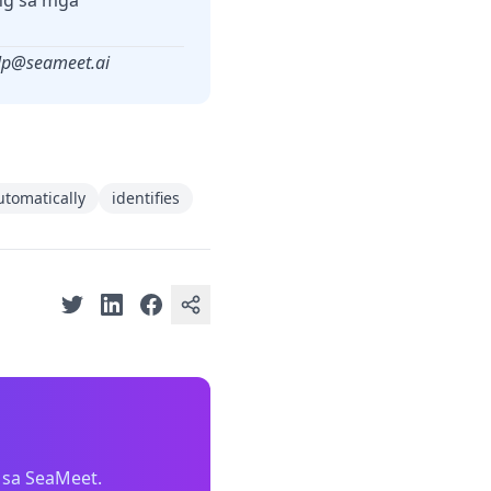
ng sa mga
lp@seameet.ai
utomatically
identifies
 sa SeaMeet.