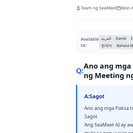
Team ng SeaMeet
Mon A
العربية
Dansk
E
Available
sa:
한국어
Bahasa M
Ano ang mga P
Q:
ng Meeting n
A:
Sagot
Ano ang mga Paksa ng
Sagot
Ang SeaMeet AI ay aw