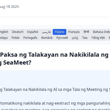
ug 18 2025
nglish
Deutsch
Español
فارسی
Filipino
Français
हिन्दी
Bahasa Indo
elayu
Polski
Português
Română
Русский
தமிழ்
ไทย
Tiếng Việt
aksa ng Talakayan na Nakikilala ng 
g SeaMeet?
 Talakayan na Nakikilala ng AI sa mga Tala ng Meeting ng
tomatikong nakikilala at nag-eextract ng mga pangunahin