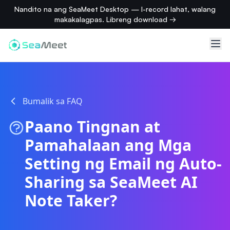
Nandito na ang SeaMeet Desktop — I-record lahat, walang
makakalagpas. Libreng download →
Bumalik sa FAQ
Paano Tingnan at
Pamahalaan ang Mga
Setting ng Email ng Auto-
Sharing sa SeaMeet AI
Note Taker?