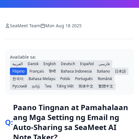
SeaMeet Team
Mon Aug 18 2025
Available sa:
العربية
Dansk
English
Deutsch
Español
فارسی
Filipino
Français
हिन्दी
Bahasa Indonesia
Italiano
日本語
한국어
Bahasa Melayu
Polski
Português
Română
Русский
தமிழ்
ไทย
Tiếng Việt
简体中文
繁體中文
Paano Tingnan at Pamahalaan
ang Mga Setting ng Email ng
Q:
Auto-Sharing sa SeaMeet AI
Note Taker?