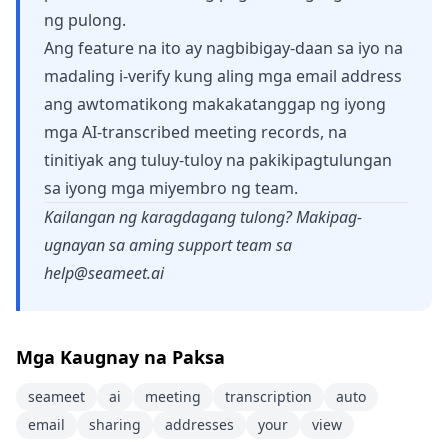
ng pulong.
Ang feature na ito ay nagbibigay-daan sa iyo na
madaling i-verify kung aling mga email address
ang awtomatikong makakatanggap ng iyong
mga AI-transcribed meeting records, na
tinitiyak ang tuluy-tuloy na pakikipagtulungan
sa iyong mga miyembro ng team.
Kailangan ng karagdagang tulong? Makipag-
ugnayan sa aming support team sa
help@seameet.ai
Mga Kaugnay na Paksa
seameet
ai
meeting
transcription
auto
email
sharing
addresses
your
view