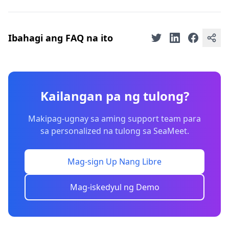
Ibahagi ang FAQ na ito
Kailangan pa ng tulong?
Makipag-ugnay sa aming support team para
sa personalized na tulong sa SeaMeet.
Mag-sign Up Nang Libre
Mag-iskedyul ng Demo