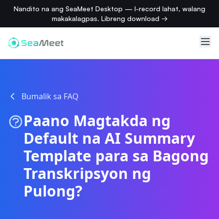
Nandito na ang SeaMeet Desktop — I-record lahat, walang
makakalagpas. Libreng download →
Bumalik sa FAQ
Paano Magtakda ng
Default na AI Summary
Template para sa Bagong
Transkripsyon ng
Pulong?