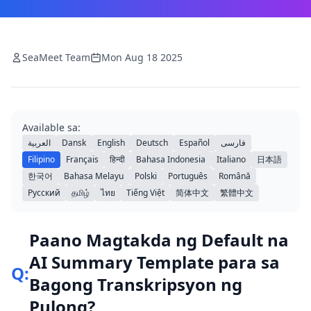
SeaMeet Team
Mon Aug 18 2025
Available sa:
العربية
Dansk
English
Deutsch
Español
فارسی
Filipino
Français
हिन्दी
Bahasa Indonesia
Italiano
日本語
한국어
Bahasa Melayu
Polski
Português
Română
Русский
தமிழ்
ไทย
Tiếng Việt
简体中文
繁體中文
Paano Magtakda ng Default na
AI Summary Template para sa
Q:
Bagong Transkripsyon ng
Pulong?