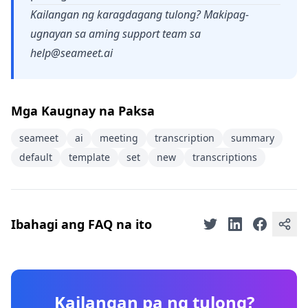
Kailangan ng karagdagang tulong? Makipag-
ugnayan sa aming support team sa
help@seameet.ai
Mga Kaugnay na Paksa
seameet
ai
meeting
transcription
summary
default
template
set
new
transcriptions
Ibahagi ang FAQ na ito
Kailangan pa ng tulong?