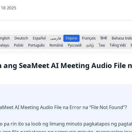
 18 2025
nglish
Deutsch
Español
فارسی
Filipino
Français
हिन्दी
Bahasa Indo
elayu
Polski
Português
Română
Русский
தமிழ்
ไทย
Tiếng Việt
 ang SeaMeet AI Meeting Audio File na
Meet AI Meeting Audio File na Error na “File Not Found”?
 pa rin ito sa loob ng limang minuto pagkatapos ng pagta