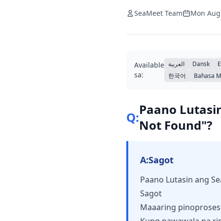
SeaMeet Team
Mon Aug
العربية
Dansk
E
Available
sa:
한국어
Bahasa M
Paano Lutasin
Q:
Not Found"?
A:
Sagot
Paano Lutasin ang Sea
Sagot
Maaaring pinoproseso