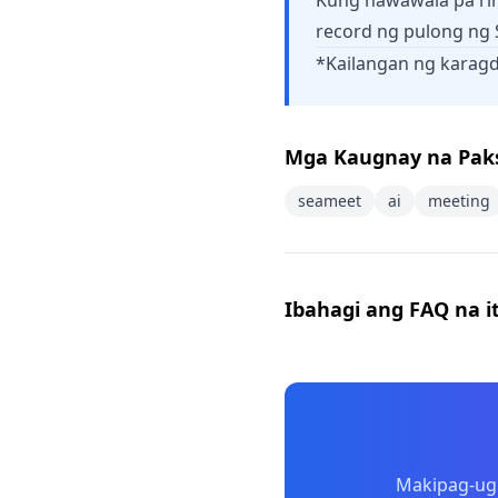
Kung nawawala pa rin
record ng pulong ng 
*Kailangan ng karag
Mga Kaugnay na Pak
seameet
ai
meeting
Ibahagi ang FAQ na i
Makipag-ugn