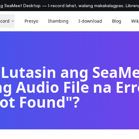
ng SeaMeet Desktop — I-record lahat, walang makakalagpas. Libre
ecord
Presyo
Ihambing
I-download
Blog
Wik
Lutasin ang SeaMe
g Audio File na Err
Not Found"?