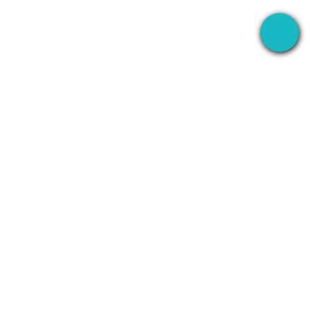
S
I-RECORD
KUMPANYA
WhatsApp
Tungkol
Line
Kontakin
Zoom
Privacy Policy
Teams
Terms of Service
lan
Discord