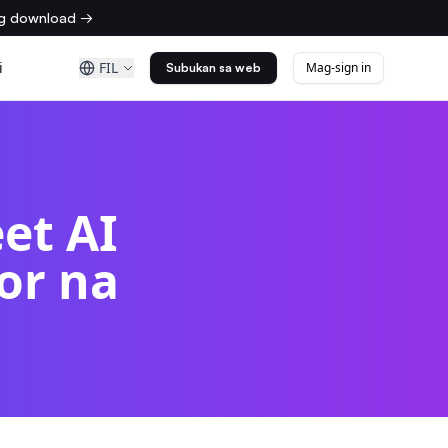
ng download →
i
FIL
Mag-sign in
Subukan sa web
et AI
or na