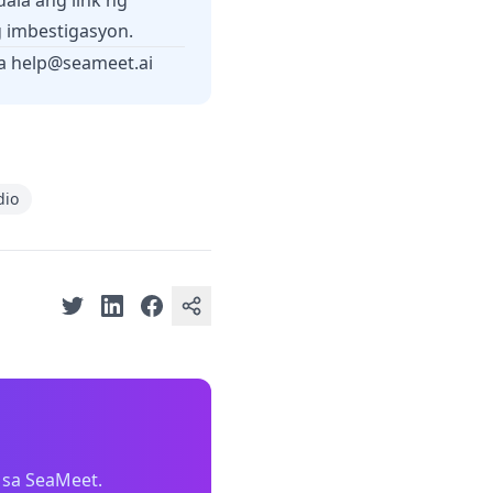
ala ang link ng
 imbestigasyon.
sa
help@seameet.ai
dio
 sa SeaMeet.