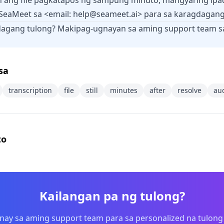
 ang file pagkatapos ng sampung minuto, mangyaring ipad
SeaMeet sa <email:
help@seameet.ai
> para sa karagdagang
dagang tulong? Makipag-ugnayan sa aming support team 
sa
transcription
file
still
minutes
after
resolve
au
to
Kailangan pa ng tulong?
ay sa aming support team para sa personalized na tulong