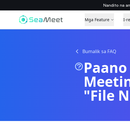
Nandito na a
Mga Feature
I-r
Bumalik sa FAQ
Paano 
Meetin
"File 